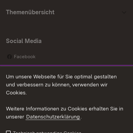
Themenübersicht
Social Media
Facebook
Instagram
Um unsere Webseite für Sie optimal gestalten
Social Wall
und verbessern zu können, verwenden wir
Cookies.
Youtube
Weitere Informationen zu Cookies erhalten Sie in
Zum 
unserer
Datenschutzerklärung
.
Kontakt
Datenschutz
Erklärung zur
Benutzungshinweise