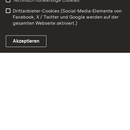
Technisch notwendige Cookies
Barrierefreiheit
Drittanbieter-Cookies (Social-Media-Elemente von
Impressum
Cookies
Facebook, X / Twitter und Google werden auf der
gesamten Webseite aktiviert.)
Akzeptieren
Link zum Landesportal