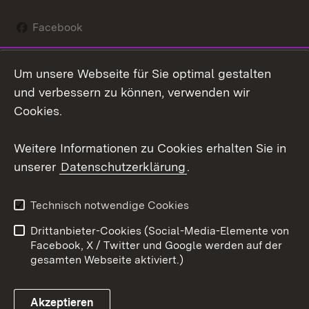
Facebook
Instagram
Um unsere Webseite für Sie optimal gestalten
Social Wall
und verbessern zu können, verwenden wir
Cookies.
Youtube
Weitere Informationen zu Cookies erhalten Sie in
Zum 
unserer
Datenschutzerklärung
.
Kontakt
Datenschutz
Erklärung zur
Benutzungshinweise
Technisch notwendige Cookies
Barrierefreiheit
Drittanbieter-Cookies (Social-Media-Elemente von
Impressum
Cookies
Facebook, X / Twitter und Google werden auf der
gesamten Webseite aktiviert.)
Akzeptieren