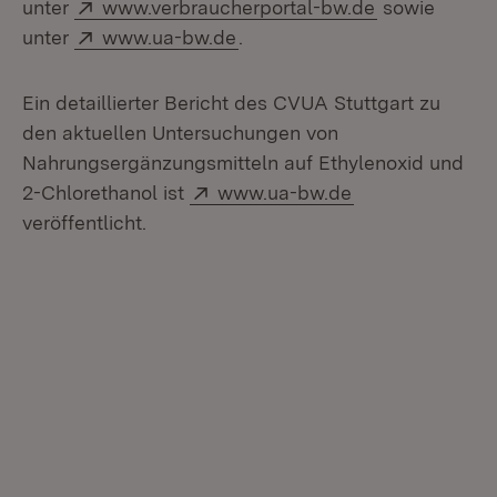
Extern:
(Öffnet in ne
unter
www.verbraucherportal-bw.de
sowie
Extern:
(Öffnet in neuem Fenster)
unter
www.ua-bw.de
.
Ein detaillierter Bericht des CVUA Stuttgart zu
den aktuellen Untersuchungen von
Nahrungsergänzungsmitteln auf Ethylenoxid und
Extern:
(Öffnet in neue
2-Chlorethanol ist
www.ua-bw.de
veröffentlicht.