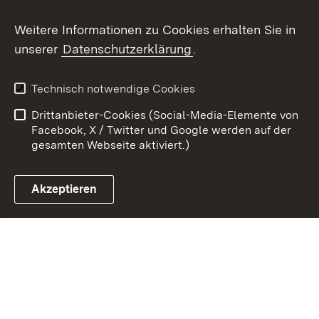
Weitere Informationen zu Cookies erhalten Sie in
Zum 
unserer
Datenschutzerklärung
.
Kontakt
Datenschutz
Erklärung zur
Benutzungshinweise
Technisch notwendige Cookies
Barrierefreiheit
Drittanbieter-Cookies (Social-Media-Elemente von
Impressum
Cookies
Facebook, X / Twitter und Google werden auf der
gesamten Webseite aktiviert.)
Akzeptieren
Link zum Landesportal