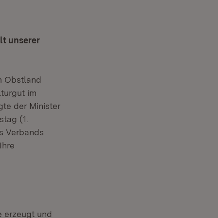
lt unserer
m Obstland
turgut im
te der Minister
tag (1.
es Verbands
Ihre
e erzeugt und