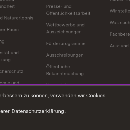
undheit
Presse- und
Wir stell
Öffentlichkeitsarbeit
d Naturerlebnis
Was noch 
Wettbewerbe und
her Raum
Auszeichnungen
Fachbere
ng
Förderprogramme
Aus- und
sität und
Ausschreibungen
tzung
Öffentliche
cherschutz
Bekanntmachung
omie und
Veranstaltungen
ion
erbessern zu können, verwenden wir Cookies.
Mediathek
Publikationen
serer
Datenschutzerklärung
.
Kontakt