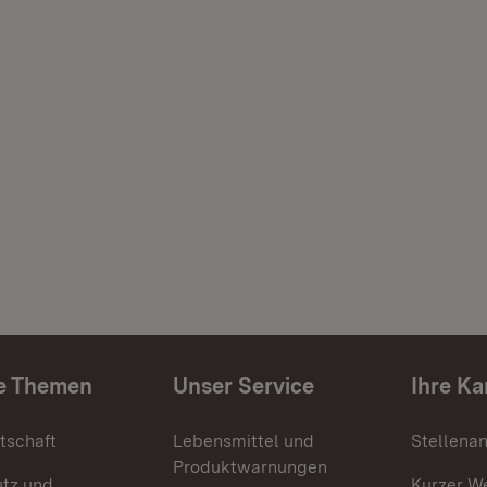
e Themen
Unser Service
Ihre Ka
tschaft
Lebensmittel und
Stellena
Produktwarnungen
utz und
Kurzer W