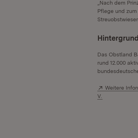
„Nach dem Prinz
Pflege und zum 
Streuobstwiesen
Hintergrund
Das Obstland Ba
rund 12.000 akt
bundesdeutsche
Extern:
Weitere Info
(Öffnet in ne
V.