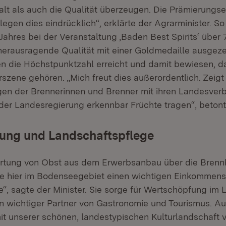
falt als auch die Qualität überzeugen. Die Prämierungs
legen dies eindrücklich“, erklärte der Agrarminister. So
Jahres bei der Veranstaltung ‚Baden Best Spirits‘ über
herausragende Qualität mit einer Goldmedaille ausgez
en die Höchstpunktzahl erreicht und damit bewiesen, das
rszene gehören. „Mich freut dies außerordentlich. Zeigt
gen der Brennerinnen und Brenner mit ihren Landesve
er Landesregierung erkennbar Früchte tragen“, beton
ung und Landschaftspflege
rtung von Obst aus dem Erwerbsanbau über die Brennbl
e hier im Bodenseegebiet einen wichtigen Einkommensb
“, sagte der Minister. Sie sorge für Wertschöpfung im 
n wichtiger Partner von Gastronomie und Tourismus. A
it unserer schönen, landestypischen Kulturlandschaft 