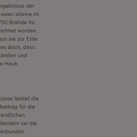
ergebnisse der
 seien alleine im
 700 Brände für
eichnet worden.
s sie zur Elite
 es doch, dass
rbänden und
te Hauk.
ase leistet die
eitrag für die
Ländlichen
ußerdem sei die
verbunden.