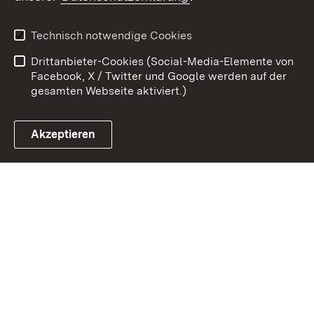
Kontakt
Datenschutz
Erklärung zur
Benutzungshinweise
Technisch notwendige Cookies
Barrierefreiheit
Drittanbieter-Cookies (Social-Media-Elemente von
Impressum
Cookies
Facebook, X / Twitter und Google werden auf der
gesamten Webseite aktiviert.)
Akzeptieren
Link zum Landesportal