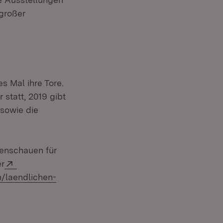
großer
s Mal ihre Tore.
statt, 2019 gibt
 sowie die
tenschauen für
Extern:
er
/laendlichen-