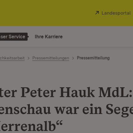
Extern:
Landesportal
ser Service
Ihre Karriere
chkeitsarbeit
Pressemitteilungen
Pressemitteilung
ter Peter Hauk MdL:
enschau war ein Seg
errenalb“