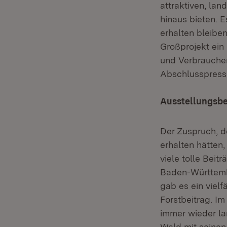
attraktiven, la
hinaus bieten. E
erhalten bleiben
Großprojekt ein
und Verbraucher
Abschlusspresse
Ausstellungsbe
Der Zuspruch, 
erhalten hätten
viele tolle Bei
Baden-Württemb
gab es ein viel
Forstbeitrag. Im
immer wieder la
Wald mit seinen