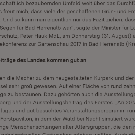
ndschaftlich bezaubernden Umfeld weit über das Durchf
s freut mich, dass viele der geschaffenen Grün- und Fr
. Und so kann man eigentlich nur das Fazit ziehen, das
 Segen für Bad Herrenalb war“, sagte der Minister für 
schutz, Peter Hauk MdL, am Donnerstag (31. August) a
konferenz zur Gartenschau 2017 in Bad Herrenalb (Kre
iträge des Landes kommen gut an
den die Macher zu dem neugestalteten Kurpark und de
, sei sehr groß gewesen. Auf einer Fläche von rund zeh
träge zu bestaunen. Dazu gehörten auch die Ausstellung
erg und der Ausstellungsbeitrag des Forstes. „An 2
fältiges und gut besuchtes Veranstaltungsprogramm ru
 Forstpavillon, in dem der Wald bei Nacht simuliert wur
nge Menschenschlangen aller Altersgruppen, die den 
 geheimnisvollen Geräuschen erleben wollten. Auch di