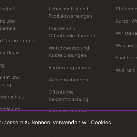
tschaft
Lebensmittel und
Stellena
Produktwarnungen
utz und
Kurzer W
undheit
Presse- und
Wir stell
Öffentlichkeitsarbeit
d Naturerlebnis
Was noch 
Wettbewerbe und
her Raum
Auszeichnungen
Fachbere
ng
Förderprogramme
Aus- und
sität und
Ausschreibungen
tzung
Öffentliche
cherschutz
Bekanntmachung
omie und
Veranstaltungen
ion
erbessern zu können, verwenden wir Cookies.
Mediathek
Publikationen