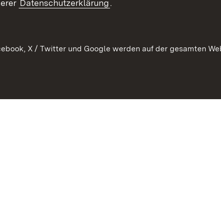
serer
Datenschutzerklärung
.
Kontakt
ebook, X / Twitter und Google werden auf der gesamten Webs
Kontakt
Datenschutz
Erklärung zur Barrierefreiheit