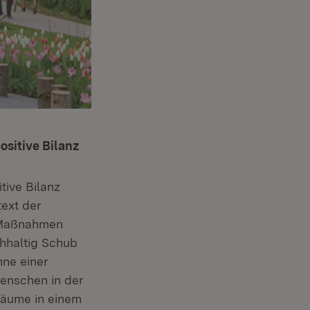
ositive Bilanz
tive Bilanz
text der
n Maßnahmen
chhaltig Schub
nne einer
Menschen in der
räume in einem