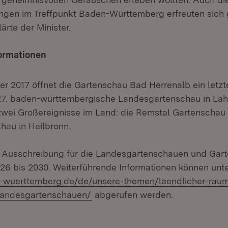
ngen im Treffpunkt Baden-Württemberg erfreuten sich 
lärte der Minister.
ormationen
r 2017 öffnet die Gartenschau Bad Herrenalb ein letzte
 27. baden-württembergische Landesgartenschau in Lahr 
zwei Großereignisse im Land: die Remstal Gartenschau
au in Heilbronn.
ie Ausschreibung für die Landesgartenschauen und Gar
26 bis 2030. Weiterführende Informationen können unt
n-wuerttemberg.de/de/unsere-themen/laendlicher-raum
(Öffnet in neuem Fenster)
landesgartenschauen/
abgerufen werden.