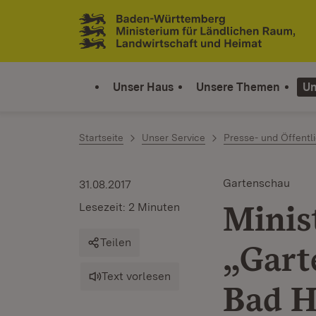
Zum Inhalt springen
Link zur Startseite
Unser Haus
Unsere Themen
Un
Startseite
Unser Service
Presse- und Öffentli
Gartenschau
31.08.2017
Minis
Lesezeit: 2 Minuten
Teilen
„Gart
Text vorlesen
Bad H