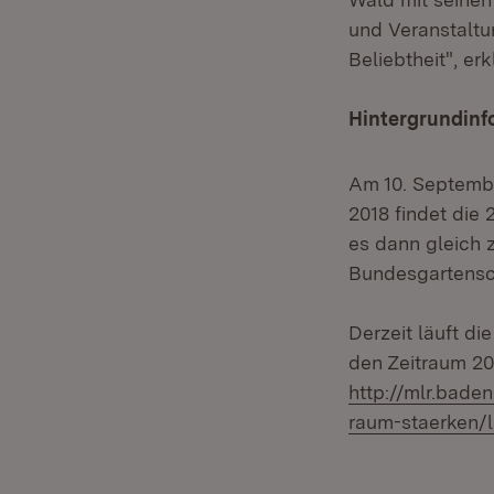
und Veranstaltu
Beliebtheit", erk
Hintergrundinf
Am 10. Septembe
2018 findet die
es dann gleich 
Bundesgartensch
Derzeit läuft d
den Zeitraum 20
http://mlr.bade
raum-staerken/