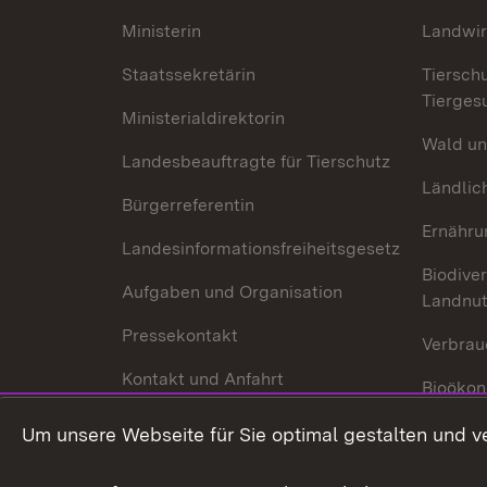
Ministerin
Landwir
Staatssekretärin
Tiersch
Tierges
Ministerialdirektorin
Wald un
Landesbeauftragte für Tierschutz
Ländlic
Bürgerreferentin
Ernähru
Landesinformationsfreiheitsgesetz
Biodiver
Aufgaben und Organisation
Landnu
Pressekontakt
Verbrau
Kontakt und Anfahrt
Bioökon
Innovat
Um unsere Webseite für Sie optimal gestalten und v