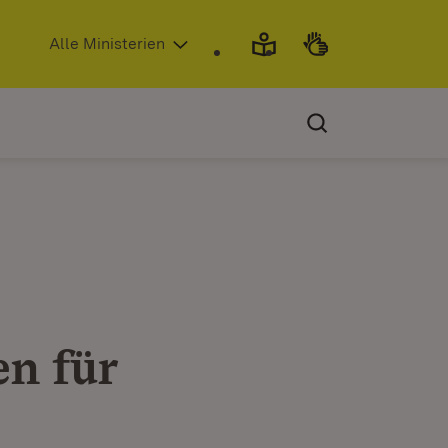
(Öffnet in neuem Fenster)
Alle Ministerien
en für