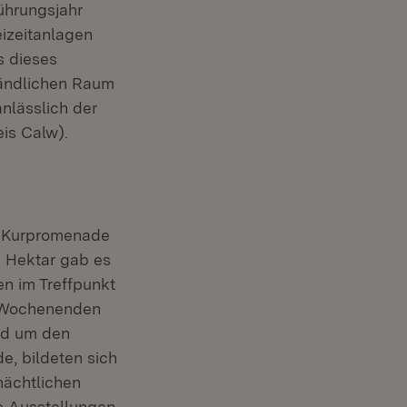
ührungsjahr
eizeitanlagen
s dieses
Ländlichen Raum
nlässlich der
is Calw).
r Kurpromenade
n Hektar gab es
en im Treffpunkt
0 Wochenenden
nd um den
de, bildeten sich
nächtlichen
e Ausstellungen