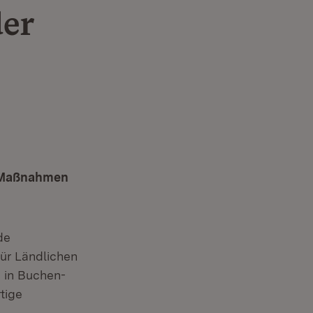
der
en Maßnahmen
de
für Ländlichen
 in Buchen-
tige