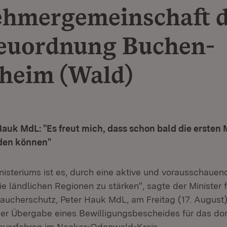
ehmergemeinschaft 
euordnung Buchen-
heim (Wald)
 Hauk MdL: "Es freut mich, dass schon bald die erst
den können"
inisteriums ist es, durch eine aktive und vorausschauen
die ländlichen Regionen zu stärken", sagte der Minister 
ucherschutz, Peter Hauk MdL, am Freitag (17. August)
er Übergabe eines Bewilligungsbescheides für das dor
sverfahren im Neckar-Odenwald-Kreis.