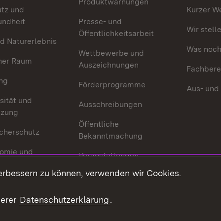
Produktwarnungen
utz und
Kurzer W
undheit
Presse- und
Wir stell
Öffentlichkeitsarbeit
d Naturerlebnis
Was noch 
Wettbewerbe und
her Raum
Auszeichnungen
Fachbere
ng
Förderprogramme
Aus- und
sität und
Ausschreibungen
tzung
Öffentliche
cherschutz
Bekanntmachung
omie und
Veranstaltungen
ion
erbessern zu können, verwenden wir Cookies.
Mediathek
Publikationen
serer
Datenschutzerklärung
.
Kontakt