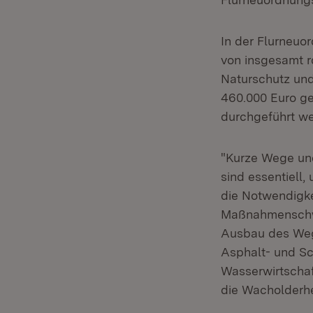
In der Flurneuo
von insgesamt 
Naturschutz und
460.000 Euro ge
durchgeführt we
"Kurze Wege und
sind essentiell,
die Notwendigke
Maßnahmenschwe
Ausbau des Wege
Asphalt- und S
Wasserwirtschaf
die Wacholderhe