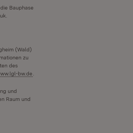
 die Bauphase
uk.
igheim (Wald)
enster)
rmationen zu
ten des
xtern:
(Öffnet in neuem Fenster)
ww.lgl-bw.de
.
ung und
chen Raum und