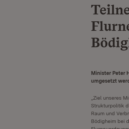
Teiln
Flurn
Bödig
Minister Peter
umgesetzt wer
„Ziel unseres M
Strukturpolitik 
Raum und Verbra
Bödigheim bei d
Flurneuordnung