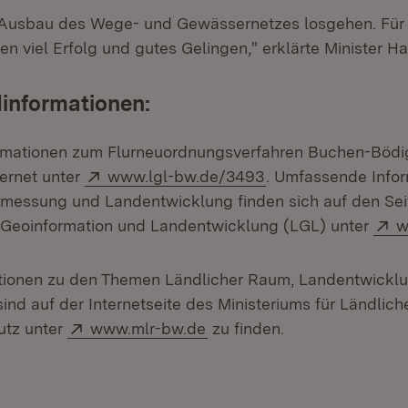
r Ausbau des Wege- und Gewässernetzes losgehen. Für
n viel Erfolg und gutes Gelingen," erklärte Minister Ha
informationen:
formationen zum Flurneuordnungsverfahren Buchen-Böd
Extern:
(Öffnet in neuem F
ternet unter
www.lgl-bw.de/3493
. Umfassende Info
messung und Landentwicklung finden sich auf den Sei
E
 Geoinformation und Landentwicklung (LGL) unter
w
ationen zu den Themen Ländlicher Raum, Landentwickl
sind auf der Internetseite des Ministeriums für Ländli
Extern:
(Öffnet in neuem Fenster)
utz unter
www.mlr-bw.de
zu finden.