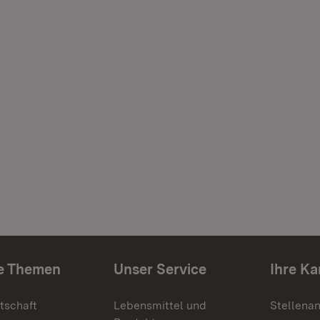
e Themen
Unser Service
Ihre Ka
tschaft
Lebensmittel und
Stellena