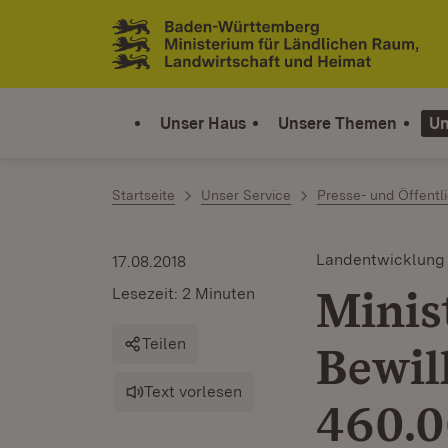
Zum Inhalt springen
Link zur Startseite
Unser Haus
Unsere Themen
Un
Startseite
Unser Service
Presse- und Öffentli
Landentwicklung
17.08.2018
Minis
Lesezeit: 2 Minuten
Teilen
Bewil
Text vorlesen
460.0