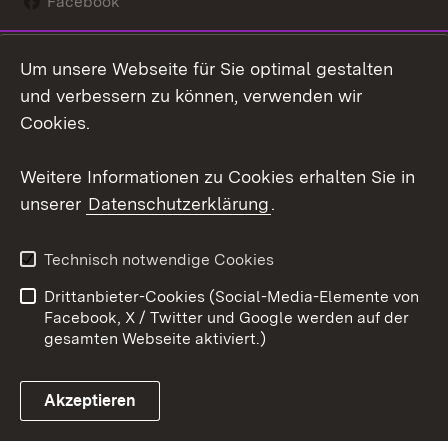
Facebook
Instagram
Um unsere Webseite für Sie optimal gestalten
Social Wall
und verbessern zu können, verwenden wir
Cookies.
Youtube
Weitere Informationen zu Cookies erhalten Sie in
Zum 
unserer
Datenschutzerklärung
.
Kontakt
Datenschutz
Erklärung zur
Benutzungshinweise
Technisch notwendige Cookies
Barrierefreiheit
Drittanbieter-Cookies (Social-Media-Elemente von
Impressum
Cookies
Facebook, X / Twitter und Google werden auf der
gesamten Webseite aktiviert.)
Akzeptieren
Link zum Landesportal