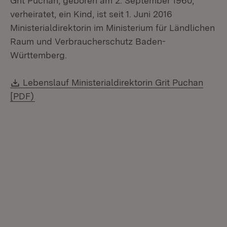
Grit Puchan, geboren am 2. September 1960,
verheiratet, ein Kind, ist seit 1. Juni 2016
Ministerialdirektorin im Ministerium für Ländlichen
Raum und Verbraucherschutz Baden-
Württemberg.
Download:
Lebenslauf Ministerialdirektorin Grit Puchan
[PDF)