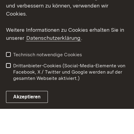
Social Wall
und verbessern zu können, verwenden wir
Cookies.
Youtube
Weitere Informationen zu Cookies erhalten Sie in
Zum 
unserer
Datenschutzerklärung
.
Kontakt
Datenschutz
Erklärung zur
Benutzungshinweise
Technisch notwendige Cookies
Barrierefreiheit
Drittanbieter-Cookies (Social-Media-Elemente von
Impressum
Cookies
Facebook, X / Twitter und Google werden auf der
gesamten Webseite aktiviert.)
Akzeptieren
Link zum Landesportal