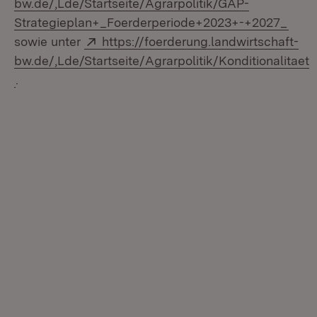
bw.de/,Lde/Startseite/Agrarpolitik/GAP-
(Öffn
Strategieplan+_Foerderperiode+2023+-+2027_
Extern:
sowie unter
https://foerderung.landwirtschaft-
bw.de/,Lde/Startseite/Agrarpolitik/Konditionalitaet
(Öffnet in neuem Fenster)
.