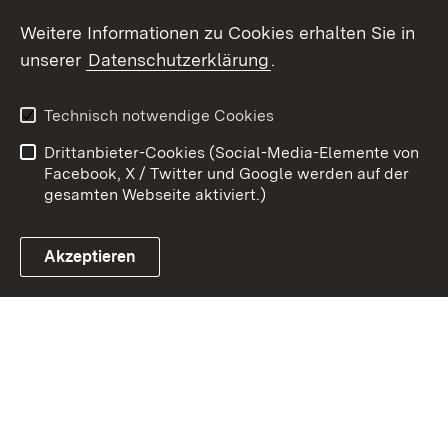
Weitere Informationen zu Cookies erhalten Sie in
Zum 
unserer
Datenschutzerklärung
.
Kontakt
Datenschutz
Erklärung zur
Benutzungshinweise
Technisch notwendige Cookies
Barrierefreiheit
Drittanbieter-Cookies (Social-Media-Elemente von
Impressum
Cookies
Facebook, X / Twitter und Google werden auf der
gesamten Webseite aktiviert.)
Akzeptieren
Link zum Landesportal