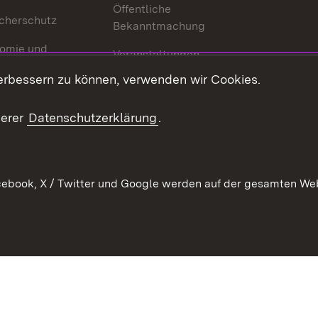
Öffentliche
cherschutz
Bekanntmachung
omie und
Veranstaltungen
ion
erbessern zu können, verwenden wir Cookies.
Mediathek
Publikationen
serer
Datenschutzerklärung
.
Kontakt
ebook, X / Twitter und Google werden auf der gesamten Webs
Kontakt
Datenschutz
Erklärung zur Barrierefreiheit