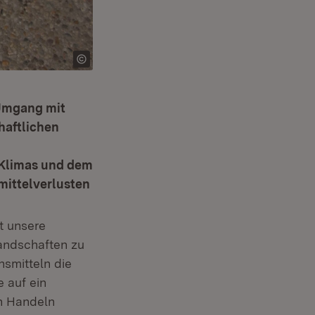
 Umgang mit
haftlichen
s Klimas und dem
mittelverlusten
t unsere
landschaften zu
smitteln die
 auf ein
en Handeln