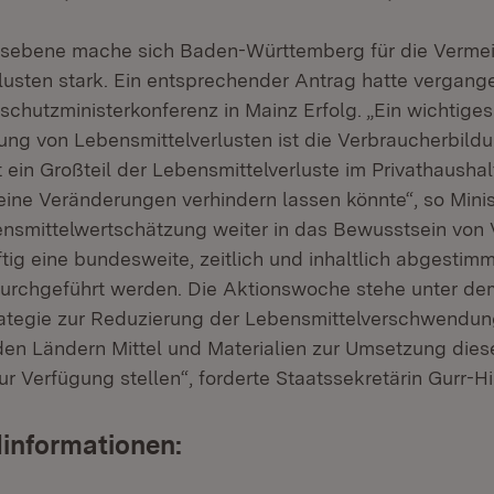
sebene mache sich Baden-Württemberg für die Verme
lusten stark. Ein entsprechender Antrag hatte vergan
schutzministerkonferenz in Mainz Erfolg. „Ein wichtige
ung von Lebensmittelverlusten ist die Verbraucherbildu
 ein Großteil der Lebensmittelverluste im Privathaushal
leine Veränderungen verhindern lassen könnte“, so Mini
smittelwertschätzung weiter in das Bewusstsein von 
ftig eine bundesweite, zeitlich und inhaltlich abgestim
urchgeführt werden. Die Aktionswoche stehe unter de
rategie zur Reduzierung der Lebensmittelverschwendung
en Ländern Mittel und Materialien zur Umsetzung dies
 Verfügung stellen“, forderte Staatssekretärin Gurr-Hi
informationen: