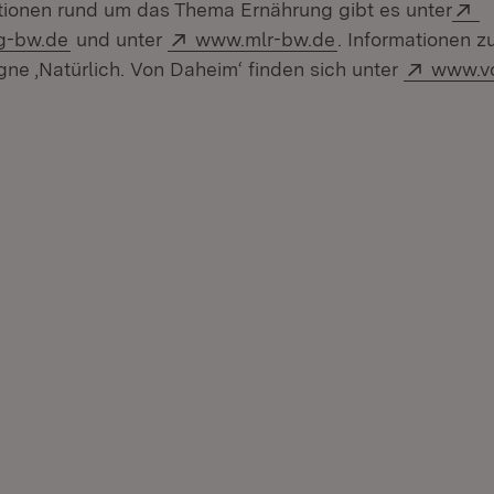
E
tionen rund um das Thema Ernährung gibt es unter
(Öffnet in neuem Fenster)
Extern:
(Öffnet in neuem 
g-bw.de
und unter
www.mlr-bw.de
. Informationen z
Extern:
e ‚Natürlich. Von Daheim‘ finden sich unter
www.v