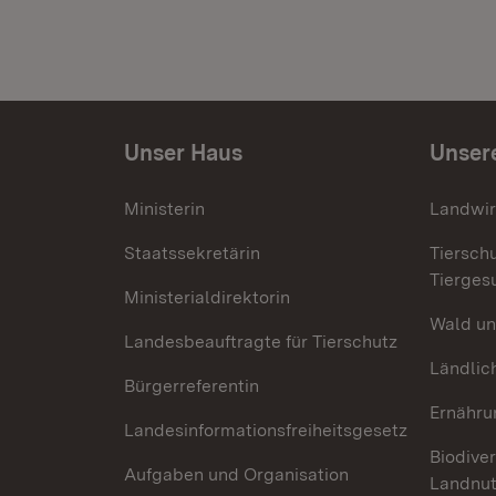
Unser Haus
Unser
Ministerin
Landwir
Staatssekretärin
Tiersch
Tierges
Ministerialdirektorin
Wald un
Landesbeauftragte für Tierschutz
Ländlic
Bürgerreferentin
Ernähru
Landesinformationsfreiheitsgesetz
Biodiver
Aufgaben und Organisation
Landnu