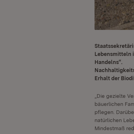
Staatssekretär
Lebensmitteln i
Handelns“.
Nachhaltigkeits
Erhalt der Biod
„Die gezielte V
bäuerlichen Fami
pflegen. Darübe
natürlichen Leb
Mindestmaß redu