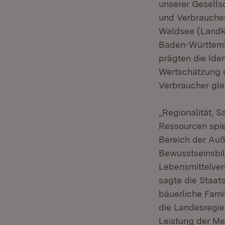
unserer Gesells
und Verbraucher
Waldsee (Landkr
Baden-Württembe
prägten die Ide
Wertschätzung u
Verbraucher gl
„Regionalität, S
Ressourcen spi
Bereich der Auß
Bewusstseinsbil
Lebensmittelver
sagte die Staat
bäuerliche Fami
die Landesregi
Leistung der Me