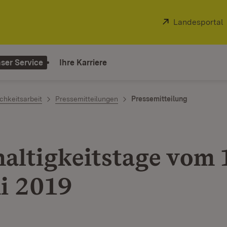
Extern:
Landesportal
ser Service
Ihre Karriere
chkeitsarbeit
Pressemitteilungen
Pressemitteilung
altigkeitstage vom 1
ni 2019