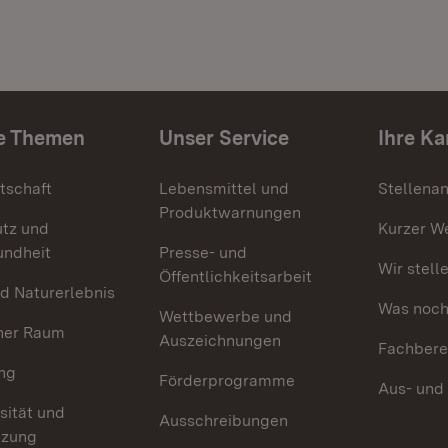
e Themen
Unser Service
Ihre Ka
tschaft
Lebensmittel und
Stellena
Produktwarnungen
utz und
Kurzer W
undheit
Presse- und
Wir stell
Öffentlichkeitsarbeit
d Naturerlebnis
Was noch 
Wettbewerbe und
her Raum
Auszeichnungen
Fachbere
ng
Förderprogramme
Aus- und
sität und
Ausschreibungen
tzung