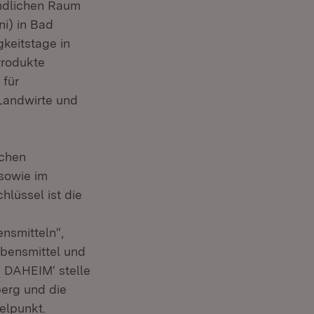
ändlichen Raum
ni) in Bad
keitstage in
Produkte
 für
Landwirte und
ichen
sowie im
hlüssel ist die
nsmitteln“,
ebensmittel und
N DAHEIM‘ stelle
erg und die
elpunkt.