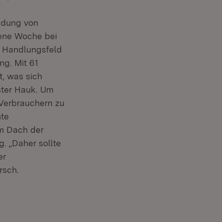
idung von
gene Woche bei
s Handlungsfeld
ng. Mit 61
t, was sich
ster Hauk. Um
Verbrauchern zu
mte
m Dach der
. „Daher sollte
er
rsch.