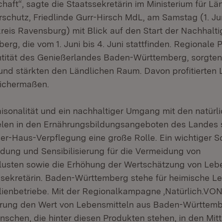
chaft“, sagte die Staatssekretärin im Ministerium für L
schutz, Friedlinde Gurr-Hirsch MdL, am Samstag (1. Ju
eis Ravensburg) mit Blick auf den Start der Nachhaltig
rg, die vom 1. Juni bis 4. Juni stattfinden. Regionale 
ntität des Genießerlandes Baden-Württemberg, sorgten
nd stärkten den Ländlichen Raum. Davon profitierten 
eichermaßen.
aisonalität und ein nachhaltiger Umgang mit den natürl
elen in den Ernährungsbildungsangeboten des Landes 
er-Haus-Verpflegung eine große Rolle. Ein wichtiger Sc
dung und Sensibilisierung für die Vermeidung von
lusten sowie die Erhöhung der Wertschätzung von Lebe
ssekretärin. Baden-Württemberg stehe für heimische L
lienbetriebe. Mit der Regionalkampagne ‚Natürlich.VO
erung den Wert von Lebensmitteln aus Baden-Württemb
nschen, die hinter diesen Produkten stehen, in den Mitt