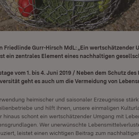
in Friedlinde Gurr-Hirsch MdL: „Ein wertschätzender
st ein zentrales Element eines nachhaltigen gesellsc
tage vom 1. bis 4. Juni 2019 / Neben dem Schutz de
iversität geht es auch um die Vermeidung von Lebens
erwendung heimischer und saisonaler Erzeugnisse stärk
lienbetriebe und hilft ihnen, unsere einmaligen Kultur
r hinaus schont ein wertschätzender Umgang mit Leben
ensgrundlagen. Wer unerwünschte Lebensmittelverluste
ziert, leistet einen wichtigen Beitrag zum nachhaltig