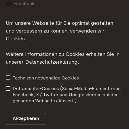
Facebook
Instagram
Um unsere Webseite für Sie optimal gestalten
Social Wall
und verbessern zu können, verwenden wir
Cookies.
Youtube
Weitere Informationen zu Cookies erhalten Sie in
Zum 
unserer
Datenschutzerklärung
.
Kontakt
Datenschutz
Erklärung zur
Benutzungshinweise
Technisch notwendige Cookies
Barrierefreiheit
Drittanbieter-Cookies (Social-Media-Elemente von
Impressum
Cookies
Facebook, X / Twitter und Google werden auf der
gesamten Webseite aktiviert.)
Akzeptieren
Link zum Landesportal