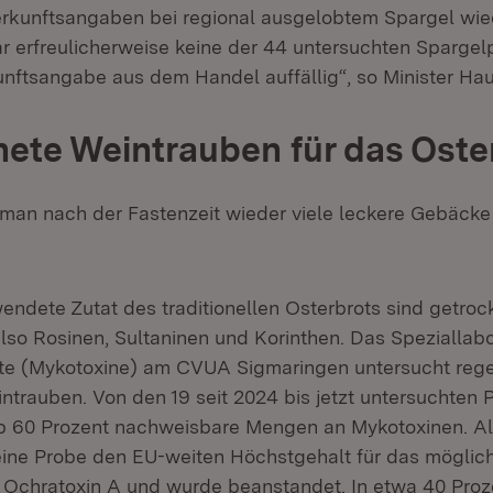
erkunftsangaben bei regional ausgelobtem Spargel wi
r erfreulicherweise keine der 44 untersuchten Spargel
nftsangabe aus dem Handel auffällig“, so Minister Hau
ete Weintrauben für das Oste
man nach der Fastenzeit wieder viele leckere Gebäck
wendete Zutat des traditionellen Osterbrots sind getroc
lso Rosinen, Sultaninen und Korinthen. Das Speziallabo
fte (Mykotoxine) am CVUA Sigmaringen untersucht reg
ntrauben. Von den 19 seit 2024 bis jetzt untersuchten 
p 60 Prozent nachweisbare Mengen an Mykotoxinen. Al
 eine Probe den EU-weiten Höchstgehalt für das möglic
Ochratoxin A und wurde beanstandet. In etwa 40 Proz