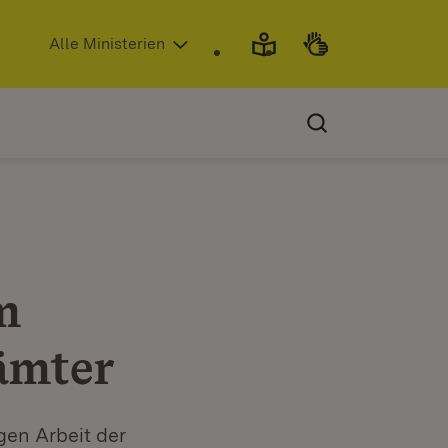
(Öffnet in neuem Fenster)
Alle Ministerien
m
ämter
gen Arbeit der