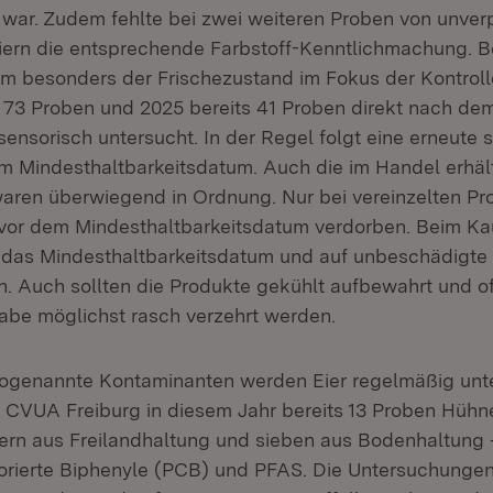
war. Zudem fehlte bei zwei weiteren Proben von unver
ern die entsprechende Farbstoff-Kenntlichmachung. B
em besonders der Frischezustand im Fokus der Kontrol
73 Proben und 2025 bereits 41 Proben direkt nach de
ensorisch untersucht. In der Regel folgt eine erneute 
 Mindesthaltbarkeitsdatum. Auch die im Handel erhäl
waren überwiegend in Ordnung. Nur bei vereinzelten Pr
er vor dem Mindesthaltbarkeitsdatum verdorben. Beim Ka
f das Mindesthaltbarkeitsdatum und auf unbeschädigte
. Auch sollten die Produkte gekühlt aufbewahrt und 
abe möglichst rasch verzehrt werden.
ogenannte Kontaminanten werden Eier regelmäßig unte
 CVUA Freiburg in diesem Jahr bereits 13 Proben Hühne
rn aus Freilandhaltung und sieben aus Bodenhaltung –
lorierte Biphenyle (PCB) und PFAS. Die Untersuchungen