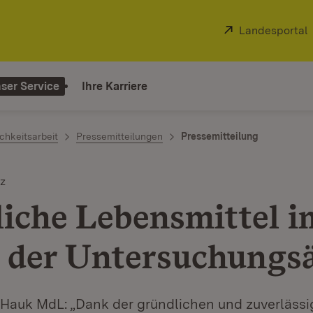
Extern:
Landesportal
ser Service
Ihre Karriere
chkeitsarbeit
Pressemitteilungen
Pressemitteilung
z
liche Lebensmittel i
 der Untersuchungs
 Hauk MdL: „Dank der gründlichen und zuverlässi