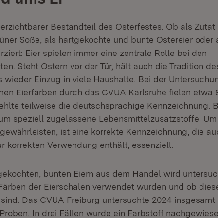
verzichtbarer Bestandteil des Osterfestes. Ob als Zutat
rüner Soße, als hartgekochte und bunte Ostereier oder
rziert: Eier spielen immer eine zentrale Rolle bei den
iten. Steht Ostern vor der Tür, hält auch die Tradition de
s wieder Einzug in viele Haushalte. Bei der Untersuchu
chen Eierfarben durch das CVUA Karlsruhe fielen etwa 
fehlte teilweise die deutschsprachige Kennzeichnung. B
 um speziell zugelassene Lebensmittelzusatzstoffe. Um 
ewährleisten, ist eine korrekte Kennzeichnung, die au
ur korrekten Verwendung enthält, essenziell.
 gekochten, bunten Eiern aus dem Handel wird untersuc
Färben der Eierschalen verwendet wurden und ob diese
 sind. Das CVUA Freiburg untersuchte 2024 insgesamt
Proben. In drei Fällen wurde ein Farbstoff nachgewiese