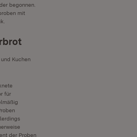
eder begonnen.
proben mit
k.
rbrot
e und Kuchen
knete
r für
elmäßig
Proben
lerdings
herweise
ent der Proben