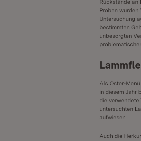
Rückstände an P
Proben wurden 
Untersuchung auf
bestimmten Geha
unbesorgten Verz
problematischen 
Lammfle
Als Oster-Menü 
in diesem Jahr 
die verwendete T
untersuchten La
aufwiesen.
Auch die Herkun