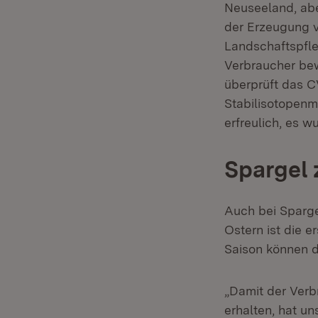
Neuseeland, abe
der Erzeugung v
Landschaftspfle
Verbraucher bew
überprüft das C
Stabilisotopen
erfreulich, es 
Spargel 
Auch bei Sparge
Ostern ist die 
Saison können d
„Damit der Verb
erhalten, hat 