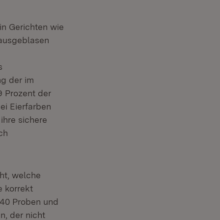
 in Gerichten wie
 ausgeblasen
s
ng der im
9 Prozent der
ei Eierfarben
ihre sichere
ch
ht, welche
 korrekt
 40 Proben und
n, der nicht