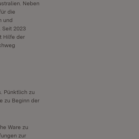
ustralien. Neben
ür die
n und
 Seit 2023
 Hilfe der
rchweg
. Pünktlich zu
de zu Beginn der
che Ware zu
fungen zur