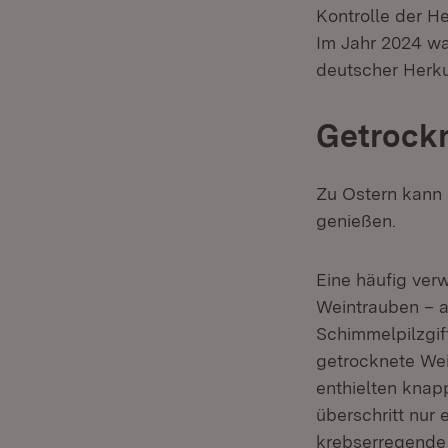
Kontrolle der H
Im Jahr 2024 wa
deutscher Herku
Getrockn
Zu Ostern kann 
genießen.
Eine häufig ver
Weintrauben – a
Schimmelpilzgi
getrocknete Wei
enthielten knap
überschritt nur
krebserregende 