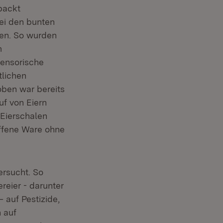
packt
ei den bunten
len. So wurden
m
sensorische
tlichen
oben war bereits
uf von Eiern
 Eierschalen
offene Ware ohne
rsucht. So
reier - darunter
 auf Pestizide,
 auf