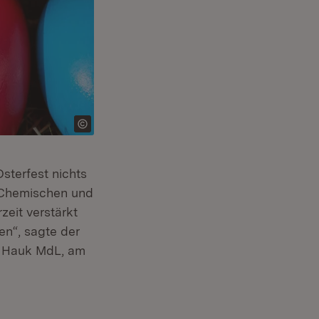
Osterfest nichts
 Chemischen und
eit verstärkt
en“, sagte der
r Hauk MdL, am