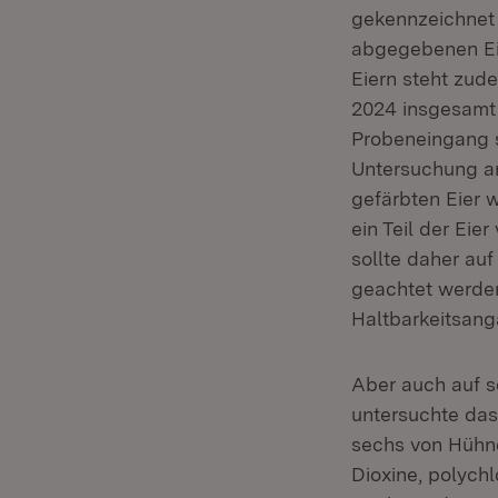
gekennzeichnet 
abgegebenen Ei
Eiern steht zud
2024 insgesamt 
Probeneingang s
Untersuchung am
gefärbten Eier 
ein Teil der Ei
sollte daher au
geachtet werden
Haltbarkeitsang
Aber auch auf s
untersuchte das
sechs von Hühne
Dioxine, polych