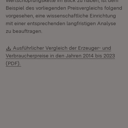
Wertschöpfungskette im Blick zu haben, ist dem
Beispiel des vorliegenden Preisvergleichs folgend
vorgesehen, eine wissenschaftliche Einrichtung
mit einer entsprechenden langfristigen Analyse
zu beauftragen.
Download:
Ausführlicher Vergleich der Erzeuger- und
Verbraucherpreise in den Jahren 2014 bis 2023
(Öffnet in neuem Fenster)
(PDF).