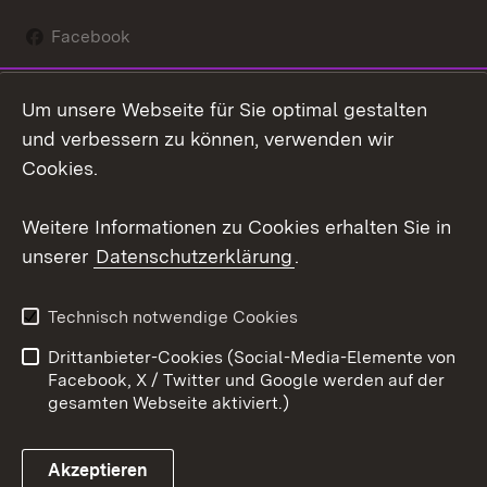
Facebook
Instagram
Um unsere Webseite für Sie optimal gestalten
Social Wall
und verbessern zu können, verwenden wir
Cookies.
Youtube
Weitere Informationen zu Cookies erhalten Sie in
Zum 
unserer
Datenschutzerklärung
.
Kontakt
Datenschutz
Erklärung zur
Benutzungshinweise
Technisch notwendige Cookies
Barrierefreiheit
Drittanbieter-Cookies (Social-Media-Elemente von
Impressum
Cookies
Facebook, X / Twitter und Google werden auf der
gesamten Webseite aktiviert.)
Akzeptieren
Link zum Landesportal