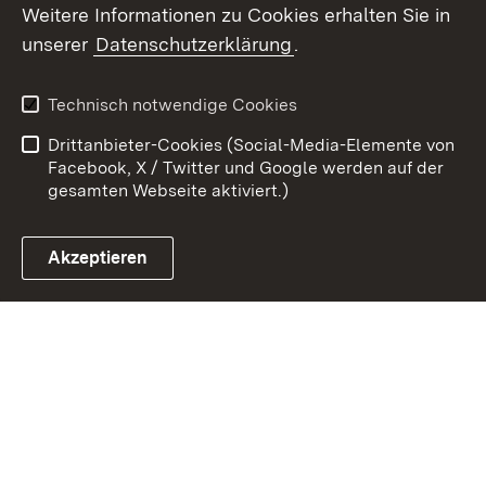
Weitere Informationen zu Cookies erhalten Sie in
Zum 
unserer
Datenschutzerklärung
.
Kontakt
Datenschutz
Erklärung zur
Benutzungshinweise
Technisch notwendige Cookies
Barrierefreiheit
Drittanbieter-Cookies (Social-Media-Elemente von
Impressum
Cookies
Facebook, X / Twitter und Google werden auf der
gesamten Webseite aktiviert.)
Akzeptieren
Link zum Landesportal