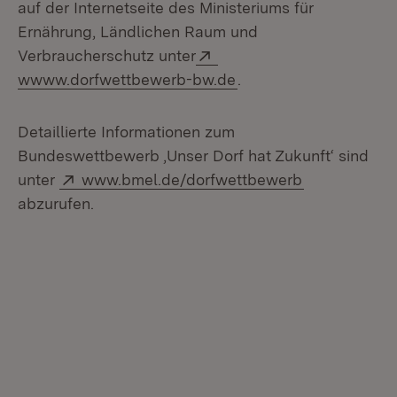
auf der Internetseite des Ministeriums für
Ernährung, Ländlichen Raum und
Extern:
Verbraucherschutz unter
(Öffnet in neuem Fens
wwww.dorfwettbewerb-bw.de
.
Detaillierte Informationen zum
Bundeswettbewerb ‚Unser Dorf hat Zukunft‘ sind
Extern:
(Öffnet in n
unter
www.bmel.de/dorfwettbewerb
abzurufen.