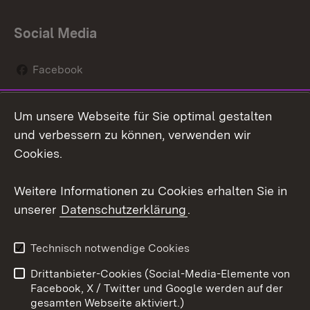
Social Media
Facebook
Instagram
Um unsere Webseite für Sie optimal gestalten
Social Wall
und verbessern zu können, verwenden wir
Cookies.
Youtube
Weitere Informationen zu Cookies erhalten Sie in
Zum 
unserer
Datenschutzerklärung
.
Kontakt
Datenschutz
Erklärung zur
Benutzungshinweise
Technisch notwendige Cookies
Barrierefreiheit
Drittanbieter-Cookies (Social-Media-Elemente von
Impressum
Cookies
Facebook, X / Twitter und Google werden auf der
gesamten Webseite aktiviert.)