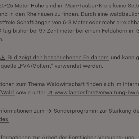
20-25 Meter Höhe sind im Main-Tauber-Kreis keine Selt
und in den Rheinauen zu finden. Durch eine waldbauli
stfreie Schaftlängen von 6-8 Meter oder mehr erreichba
lag bisher bei 97 Zentimeter bei einem Feldahorn im
n.
Download:
(Öffnet in 
Bild zeigt den beschriebenen Feldahorn
und kann g
quelle „FVA/Gollent“ verwendet werden.
tionen zum Thema Waldwirtschaft finden sich im Interne
(Öffnet in neuem Fenster)
Extern:
/Wald
sowie unter
www.landesforstverwaltung-bw.
 Informationen zum
Sonderprogramm zur Stärkung de
ndes
formationen zur Arbeit der Forstlichen Versuchs- und