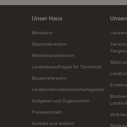
Unser Haus
Unser
Ministerin
Landwir
Staatssekretärin
Tiersch
Tierges
Ministerialdirektorin
Wald un
Landesbeauftragte für Tierschutz
Ländlic
Bürgerreferentin
Ernähru
Landesinformationsfreiheitsgesetz
Biodiver
Aufgaben und Organisation
Landnu
Pressekontakt
Verbrau
Kontakt und Anfahrt
Bioökon