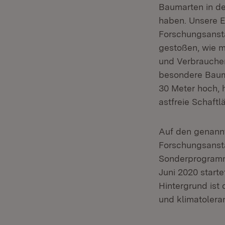
Baumarten in den
haben. Unsere E
Forschungsansta
gestoßen, wie ma
und Verbraucher
besondere Baum 
30 Meter hoch, 
astfreie Schaft
Auf den genannt
Forschungsanst
Sonderprogramms
Juni 2020 start
Hintergrund ist
und klimatolera