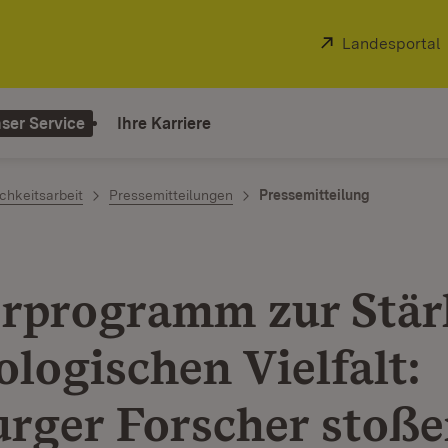
Extern:
Landesportal
ser Service
Ihre Karriere
chkeitsarbeit
Pressemitteilungen
Pressemitteilung
rprogramm zur Stä
ologischen Vielfalt:
urger Forscher stoße