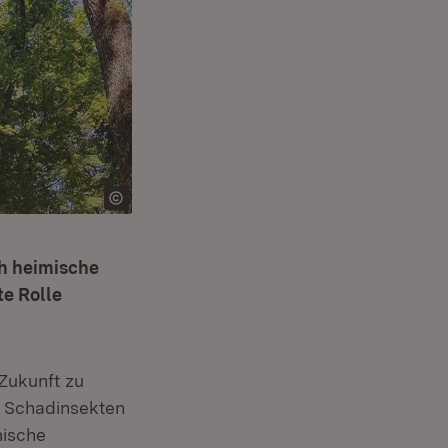
h heimische
te Rolle
 Zukunft zu
d Schadinsekten
mische