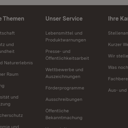
e Themen
Unser Service
Ihre Ka
tschaft
Lebensmittel und
Stellena
Produktwarnungen
utz und
Kurzer W
undheit
Presse- und
Wir stell
Öffentlichkeitsarbeit
d Naturerlebnis
Was noch 
Wettbewerbe und
her Raum
Auszeichnungen
Fachbere
ng
Förderprogramme
Aus- und
sität und
Ausschreibungen
tzung
Öffentliche
cherschutz
Bekanntmachung
omie und