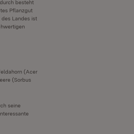
adurch besteht
etes Pflanzgut
 des Landes ist
chwertigen
Feldahorn (Acer
beere (Sorbus
rch seine
interessante