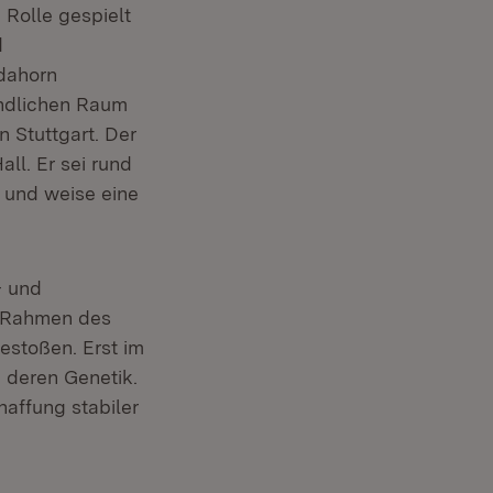
 Rolle gespielt
d
ldahorn
Ländlichen Raum
 Stuttgart. Der
ll. Er sei rund
 und weise eine
- und
m Rahmen des
estoßen. Erst im
d deren Genetik.
affung stabiler