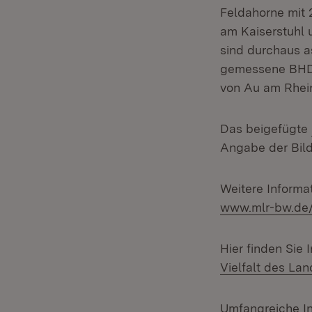
Feldahorne mit 
am Kaiserstuhl 
sind durchaus a
gemessene BHD 
von Au am Rhei
Das beigefügte
Angabe der Bild
Weitere Informa
www.mlr-bw.de
Hier finden Sie
Vielfalt des La
Umfangreiche In