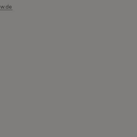
(Öffnet in neuem Fenster)
bw.de