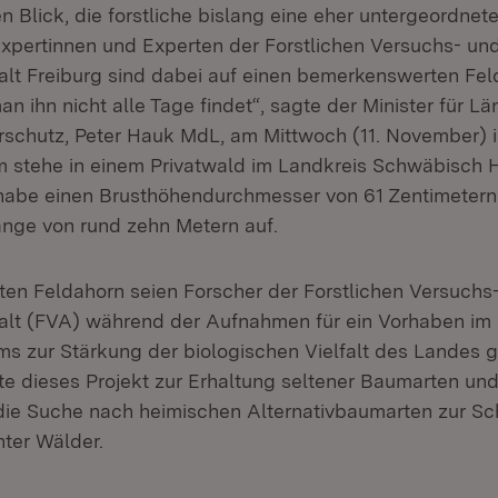
 Blick, die forstliche bislang eine eher untergeordnete
xpertinnen und Experten der Forstlichen Versuchs- un
lt Freiburg sind dabei auf einen bemerkenswerten Fe
n ihn nicht alle Tage findet“, sagte der Minister für 
schutz, Peter Hauk MdL, am Mittwoch (11. November) in
stehe in einem Privatwald im Landkreis Schwäbisch Ha
habe einen Brusthöhendurchmesser von 61 Zentimetern
länge von rund zehn Metern auf.
en Feldahorn seien Forscher der Forstlichen Versuchs
alt (FVA) während der Aufnahmen für ein Vorhaben i
 zur Stärkung der biologischen Vielfalt des Landes g
ete dieses Projekt zur Erhaltung seltener Baumarten un
 die Suche nach heimischen Alternativbaumarten zur Sch
nter Wälder.