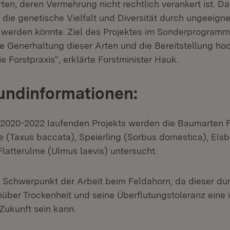
rten, deren Vermehrung nicht rechtlich verankert ist. D
 die genetische Vielfalt und Diversität durch ungeeign
 werden könnte. Ziel des Projektes im Sonderprogramm
e Generhaltung dieser Arten und die Bereitstellung ho
ie Forstpraxis“, erklärte Forstminister Hauk.
undinformationen:
2020-2022 laufenden Projekts werden die Baumarten 
e (Taxus baccata), Speierling (Sorbus domestica), Els
Flatterulme (Ulmus laevis) untersucht.
er Schwerpunkt der Arbeit beim Feldahorn, da dieser du
über Trockenheit und seine Überflutungstoleranz eine 
Zukunft sein kann.