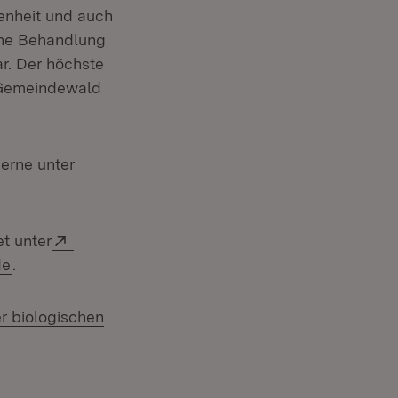
enheit und auch
che Behandlung
r. Der höchste
 Gemeindewald
neuem Fenster)
erne unter
Extern:
t unter
(Öffnet in neuem Fenster)
de
.
r biologischen