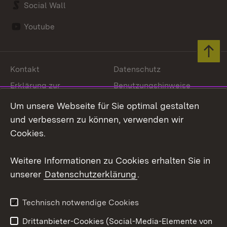
Social Wall
Youtube
Zum 
Kontakt
Datenschutz
Erklärung zur
Benutzungshinweise
Barrierefreiheit
Um unsere Webseite für Sie optimal gestalten
Impressum
Cookies
und verbessern zu können, verwenden wir
Cookies.
Weitere Informationen zu Cookies erhalten Sie in
Link zum Landesportal
unserer
Datenschutzerklärung
.
Technisch notwendige Cookies
Drittanbieter-Cookies (Social-Media-Elemente von