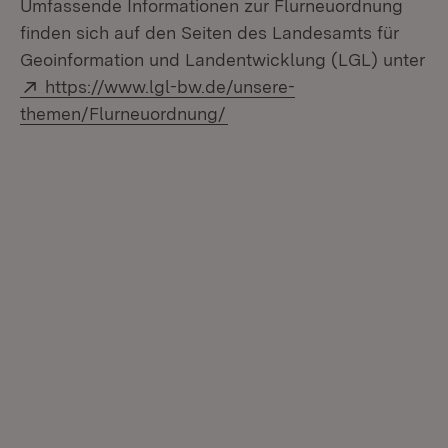
Umfassende Informationen zur Flurneuordnung
finden sich auf den Seiten des Landesamts für
Geoinformation und Landentwicklung (LGL) unter
Extern:
https://www.lgl-bw.de/unsere-
(Öffnet in neuem Fenster)
themen/Flurneuordnung/