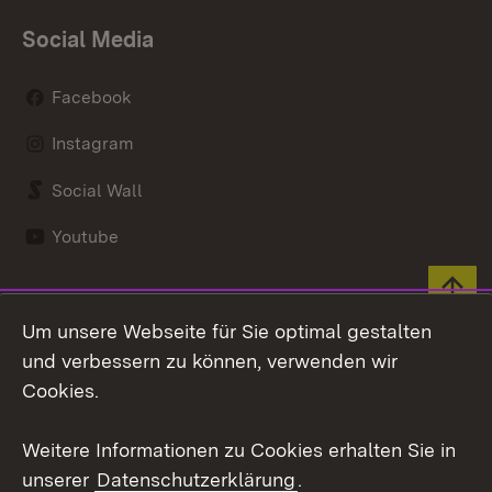
Social Media
Facebook
Instagram
Social Wall
Youtube
Zum 
Kontakt
Datenschutz
Um unsere Webseite für Sie optimal gestalten
und verbessern zu können, verwenden wir
Erklärung zur
Benutzungshinweise
Cookies.
Barrierefreiheit
Impressum
Cookies
Weitere Informationen zu Cookies erhalten Sie in
unserer
Datenschutzerklärung
.