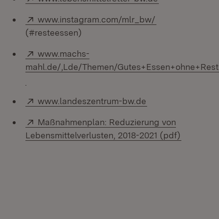
Extern:
(Öffnet in neue
www.instagram.com/mlr_bw/
(#resteessen)
Extern:
www.machs-
mahl.de/,Lde/Themen/Gutes+Essen+ohne+Rest
(Öffnet in neuem Fenster)
Extern:
(Öffnet in neuem 
www.landeszentrum-bw.de
Extern:
Maßnahmenplan: Reduzierung von
(Öffnet i
Lebensmittelverlusten, 2018-2021 (pdf)