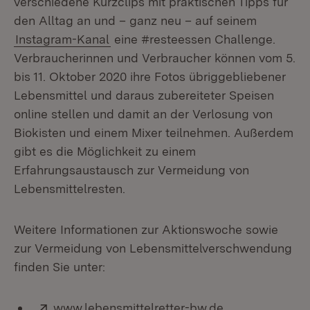
verschiedene Kurzclips mit praktischen Tipps für
den Alltag an und – ganz neu – auf seinem
Instagram-Kanal
eine #resteessen Challenge.
Verbraucherinnen und Verbraucher können vom 5.
bis 11. Oktober 2020 ihre Fotos übriggebliebener
Lebensmittel und daraus zubereiteter Speisen
online stellen und damit an der Verlosung von
Biokisten und einem Mixer teilnehmen. Außerdem
gibt es die Möglichkeit zu einem
Erfahrungsaustausch zur Vermeidung von
Lebensmittelresten.
Weitere Informationen zur Aktionswoche sowie
zur Vermeidung von Lebensmittelverschwendung
finden Sie unter:
Extern:
(Öffnet in neu
www.lebensmittelretter-bw.de