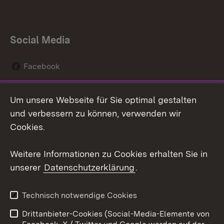
Social Media
Facebook
Instagram
Um unsere Webseite für Sie optimal gestalten
Social Wall
und verbessern zu können, verwenden wir
Cookies.
Youtube
Weitere Informationen zu Cookies erhalten Sie in
Zum 
unserer
Datenschutzerklärung
.
Kontakt
Datenschutz
Erklärung zur
Benutzungshinweise
Technisch notwendige Cookies
Barrierefreiheit
Drittanbieter-Cookies (Social-Media-Elemente von
Impressum
Cookies