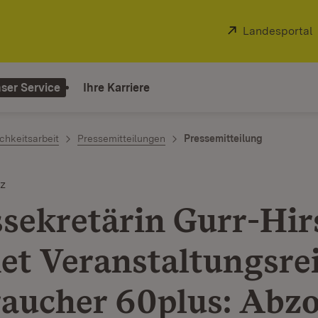
Extern:
Landesportal
ser Service
Ihre Karriere
chkeitsarbeit
Pressemitteilungen
Pressemitteilung
z
ssekretärin Gurr-Hir
net Veranstaltungsre
raucher 60plus: Abz