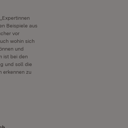
 „Expertinnen
en Beispiele aus
ucher vor
Auch wohin sich
können und
 ist bei den
g und soll die
en erkennen zu
ach