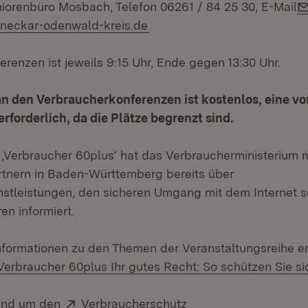
orenbüro Mosbach, Telefon 06261 / 84 25 30, E-Mail
neckar-odenwald-kreis.de
renzen ist jeweils 9:15 Uhr, Ende gegen 13:30 Uhr.
n den Verbraucherkonferenzen ist kostenlos, eine vo
rforderlich, da die Plätze begrenzt sind.
ve ‚Verbraucher 60plus‘ hat das Verbraucherministerium 
tnern in Baden-Württemberg bereits über
stleistungen, den sicheren Umgang mit dem Internet s
en informiert.
formationen zu den Themen der Veranstaltungsreihe en
Download:
Verbraucher 60plus Ihr gutes Recht: So schützen Sie s
Extern:
(Öffnet in neuem Fen
rund um den
Verbraucherschutz