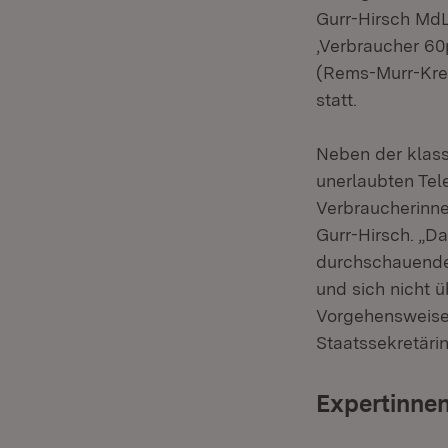
Gurr-Hirsch MdL
‚Verbraucher 60
(Rems-Murr-Krei
statt.
Neben der klass
unerlaubten Tel
Verbraucherinne
Gurr-Hirsch. „D
durchschauenden
und sich nicht ü
Vorgehensweise 
Staatssekretärin
Expertinnen