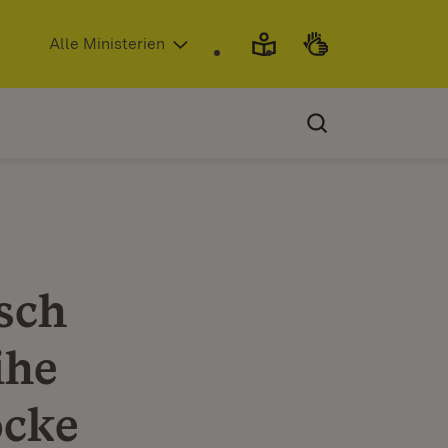
(Öffnet in neuem Fenster)
Alle Ministerien
sch
ihe
ocke