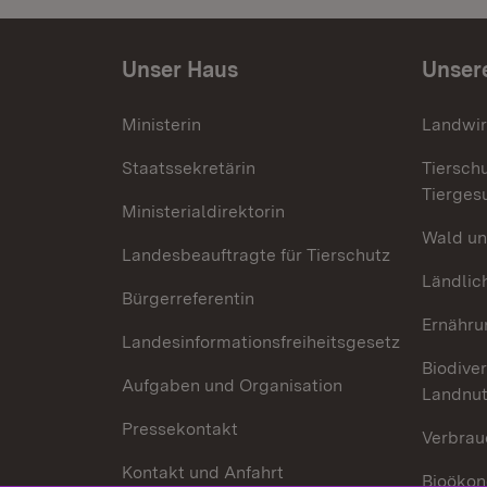
Unser Haus
Unser
Ministerin
Landwir
Staatssekretärin
Tiersch
Tierges
Ministerialdirektorin
Wald un
Landesbeauftragte für Tierschutz
Ländlic
Bürgerreferentin
Ernähru
Landesinformationsfreiheitsgesetz
Biodiver
Aufgaben und Organisation
Landnu
Pressekontakt
Verbrau
Kontakt und Anfahrt
Bioökon