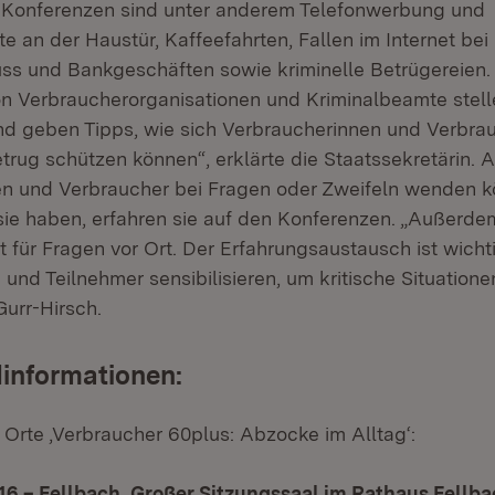
 Konferenzen sind unter anderem Telefonwerbung und
 an der Haustür, Kaffeefahrten, Fallen im Internet bei
ss und Bankgeschäften sowie kriminelle Betrügereien.
n Verbraucherorganisationen und Kriminalbeamte stell
und geben Tipps, wie sich Verbraucherinnen und Verbra
rug schützen können“, erklärte die Staatssekretärin. 
en und Verbraucher bei Fragen oder Zweifeln wenden 
ie haben, erfahren sie auf den Konferenzen. „Außerdem
 für Fragen vor Ort. Der Erfahrungsaustausch ist wichti
und Teilnehmer sensibilisieren, um kritische Situation
Gurr-Hirsch.
informationen:
 Orte ‚Verbraucher 60plus: Abzocke im Alltag‘:
6 – Fellbach, Großer Sitzungssaal im Rathaus Fellb