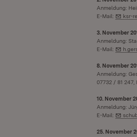
Anmeldung: Hein
E-Mai
E-Mail:
ksr-
3. November 20
Anmeldung: Stad
E-Mai
E-Mail:
h.ge
8. November 201
Anmeldung: Gesc
07732 / 81 247,
10. November 2
Anmeldung: Jürg
E-Mai
E-Mail:
schu
25. November 2