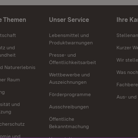
e Themen
Unser Service
Ihre Ka
tschaft
Lebensmittel und
Stellena
Produktwarnungen
utz und
Kurzer W
undheit
Presse- und
Wir stell
Öffentlichkeitsarbeit
d Naturerlebnis
Was noch 
Wettbewerbe und
her Raum
Auszeichnungen
Fachbere
ng
Förderprogramme
Aus- und
sität und
Ausschreibungen
tzung
Öffentliche
cherschutz
Bekanntmachung
omie und