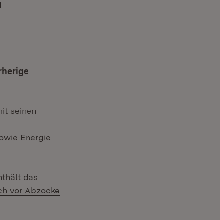
E-Mail:
rherige
mit seinen
owie Energie
thält das
ich vor Abzocke
ster)