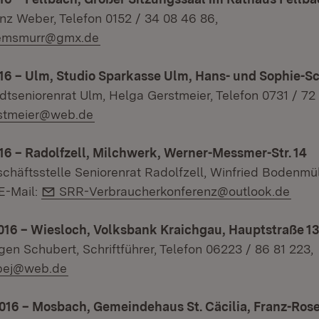
z Weber, Telefon 0152 / 34 08 46 86,
l:
remsmurr@gmx.de
16 – Ulm, Studio Sparkasse Ulm, Hans- und Sophie-Sc
tseniorenrat Ulm, Helga Gerstmeier, Telefon 0731 / 72 
l:
rstmeier@web.de
6 – Radolfzell, Milchwerk, Werner-Messmer-Str. 14
häftsstelle Seniorenrat Radolfzell, Winfried Bodenmüll
E-Mail:
 E-Mail:
SRR-Verbraucherkonferenz@outlook.de
016 – Wiesloch, Volksbank Kraichgau, Hauptstraße 1
en Schubert, Schriftführer, Telefon 06223 / 86 81 223,
l:
bej@web.de
016 – Mosbach, Gemeindehaus St. Cäcilia, Franz-Rose