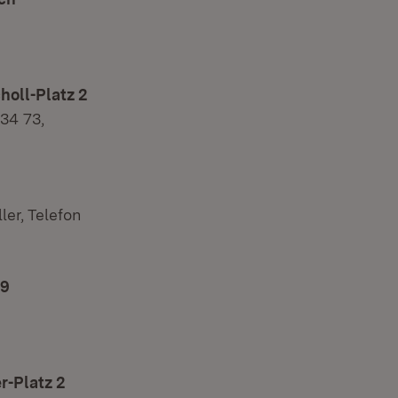
holl-Platz 2
34 73,
er, Telefon
39
r-Platz 2