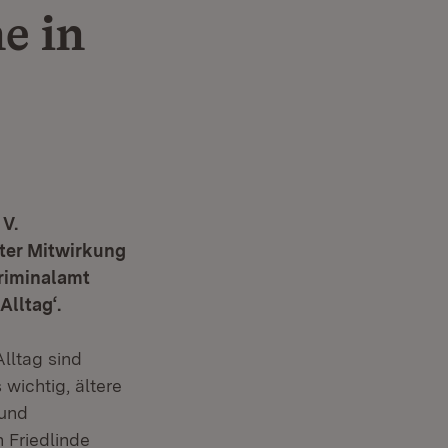
e in
 V.
ter Mitwirkung
riminalamt
lltag‘.
lltag sind
 wichtig, ältere
 und
 Friedlinde