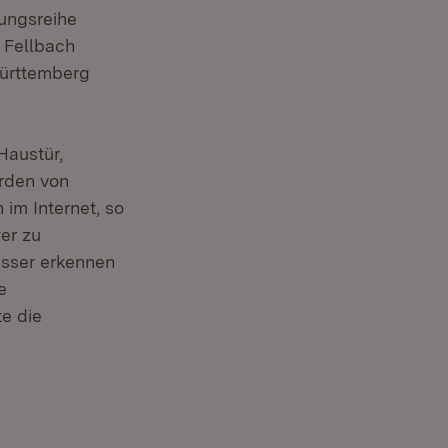
tungsreihe
 Fellbach
Württemberg
Haustür,
rden von
im Internet, so
er zu
esser erkennen
e
te die