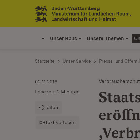
Zum Inhalt springen
Link zur Startseite
Unser Haus
Unsere Themen
Un
Startseite
Unser Service
Presse- und Öffentli
Verbraucherschut
02.11.2016
Staat
Lesezeit: 2 Minuten
Teilen
eröff
Text vorlesen
‚Verb