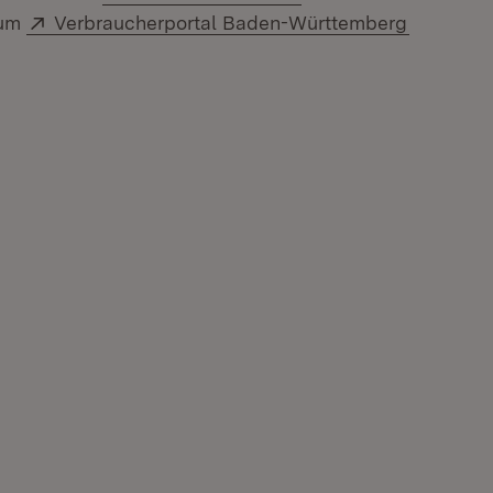
Extern:
zum
Verbraucherportal Baden-Württemberg