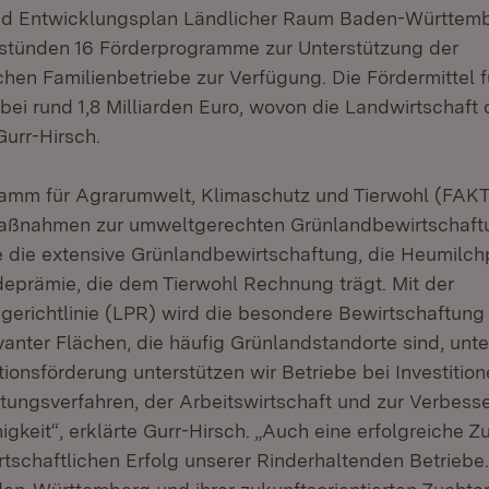
 Entwicklungsplan Ländlicher Raum Baden-Württemb
 stünden 16 Förderprogramme zur Unterstützung der
chen Familienbetriebe zur Verfügung. Die Fördermittel f
bei rund 1,8 Milliarden Euro, wovon die Landwirtschaft 
 Gurr-Hirsch.
ramm für Agrarumwelt, Klimaschutz und Tierwohl (FAK
aßnahmen zur umweltgerechten Grünlandbewirtschaft
e die extensive Grünlandbewirtschaftung, die Heumilc
prämie, die dem Tierwohl Rechnung trägt. Mit der
gerichtlinie (LPR) wird die besondere Bewirtschaftung
anter Flächen, die häufig Grünlandstandorte sind, unte
tionsförderung unterstützen wir Betriebe bei Investitio
ltungsverfahren, der Arbeitswirtschaft und zur Verbess
keit“, erklärte Gurr-Hirsch. „Auch eine erfolgreiche Zu
rtschaftlichen Erfolg unserer Rinderhaltenden Betriebe.