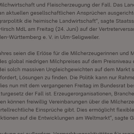
ilchwirtschaft und Fleischerzeugung der Fall. Das Lan
 an aktuellen gesellschaftlichen Ansprüchen ausgericht
rarpolitik die heimische Landwirtschaft“, sagte Staatss
-Hirsch MdL am Freitag (24. Juni) auf der Vertreterver
en-Württemberg e. V. in Ulm-Seligweiler.
ahres seien die Erlöse für die Milcherzeugerinnen und 
es global niedrigen Milchpreises auf dem Preisniveau
i solch massiven Ungleichgewichten auf dem Markt si
fordert, Lösungen zu finden. Die Politik kann nur Ra
dies nun mit dem vergangenen Freitag im Bundesrat b
turgesetz der Fall ist. Erzeugerorganisationen, Branc
n können freiwillig Vereinbarungen über die Milcherze
tellrechtliche Einsprüche gibt. Dies ermöglicht flexibl
aktionen auf die Entwicklungen am Weltmarkt“, sagte Gu
utung sei außerdem, Vermarktungsaktivitäten für regi