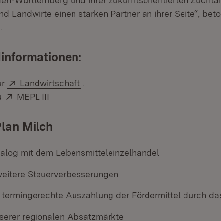
en-Württemberg und ihrer zukunftsorientierten Zuchtar
d Landwirte einen starken Partner an ihrer Seite“, beto
.
informationen:
Extern:
(Öffnet in neuem Fenster)
ur
Landwirtschaft
.
Extern:
(Öffnet in neuem Fenster)
zu
MEPL III
lan Milch
ialog mit dem Lebensmitteleinzelhandel
 weitere Steuerverbesserungen
e termingerechte Auszahlung der Fördermittel durch da
serer regionalen Absatzmärkte