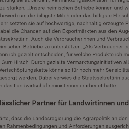
zu stärken. „Unsere heimischen Betriebe können und w
ewerb um die billigste Milch oder das billigste Fleisch
ehr setzten sie auf hochwertige, nachhaltig erzeugte 
abei die Chancen auf den Exportmärkten aus den Augen
aatssekretärin. Auch die Verbraucherinnen und Verbrauch
eimischen Betriebe zu unterstützen. „Als Verbraucher o
ann ich gezielt entscheiden, für welche Produkte ich m
Gurr-Hirsch. Durch gezielte Vermarktungsinitiativen all
Wertschöpfungskette könne so für noch mehr Sensibilit
esorgt werden. Dabei verwies die Staatssekretärin auc
n das Landwirtschaftsministerium erarbeitet hatte.
rlässlicher Partner für Landwirtinnen un
ärte, dass die Landesregierung die Agrarpolitik an den
chen Rahmenbedingungen und Anforderungen ausgericht