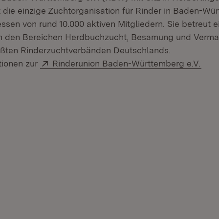
t die einzige Zuchtorganisation für Rinder in Baden-W
eressen von rund 10.000 aktiven Mitgliedern. Sie betreut e
in den Bereichen Herdbuchzucht, Besamung und Verma
ößten Rinderzuchtverbänden Deutschlands.
Extern:
(Öff
tionen zur
Rinderunion Baden-Württemberg e.V.