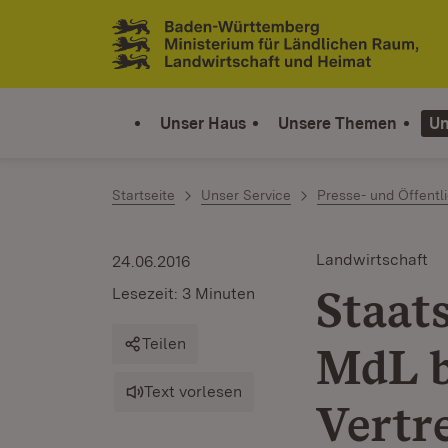
Zum Inhalt springen
Link zur Startseite
Unser Haus
Unsere Themen
Un
Startseite
Unser Service
Presse- und Öffentli
Landwirtschaft
24.06.2016
Staat
Lesezeit: 3 Minuten
Teilen
MdL b
Text vorlesen
Vertr