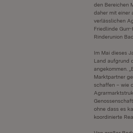
den Bereichen M
daher mit einer
verlässlichen Ag
Friedlinde Gurr
Rinderunion Bad
Im Mai dieses J
Land aufgrund d
angekommen. „Be
Marktpartner ge
schaffen – wie 
Agrarmarktstruk
Genossenschafte
ohne dass es kar
koordinierte Re
Von großer Bede