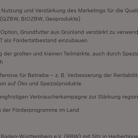
te Nutzung und Verstärkung des Marketings für die Qua
 (QZBW, BIOZBW, Geoprodukte)
 Option, Grundfutter aus Grünland verstärkt zu verwen
T als Fördertatbestand einzubauen.
 der großen und kleinen Teilmärkte, auch durch Spezial
h
ensive für Betriebe – z. B. Verbesserung der Rentabili
ion auf Öko und Spezialprodukte
 langfristigen Verbraucherkampagne zur Stärkung regio
g der Förderprogramme im Land
 Baden-Württemberg e.V. (RBW) mit Sitz in Herberting