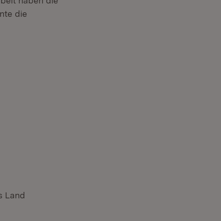
beit haben die
nte die
s Land