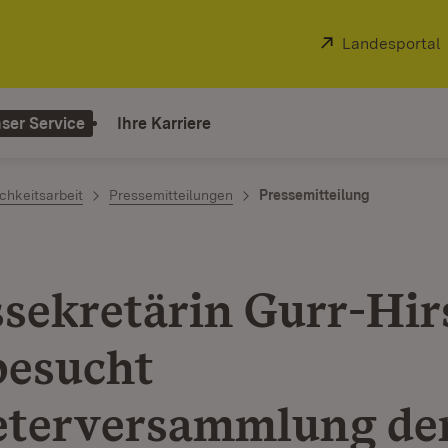
Extern:
Landesportal
ser Service
Ihre Karriere
chkeitsarbeit
Pressemitteilungen
Pressemitteilung
ssekretärin Gurr-Hir
esucht
eterversammlung de