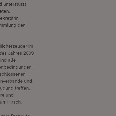
d unterstützt
eten,
ekretärin
sammlung der
Milcherzeuger im
 des Jahres 2009
nd alle
hmenbedingungen
eschlossenen
henverbände und
ugung treffen,
ere und
rr-Hirsch.
onale Produkte