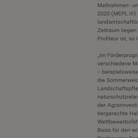
Maßnahmen- und
2020 (MEPL III)
landwirtschaftli
Zeitraum liegen 
Profiteur ist, so
„Im Förderprog
verschiedene M
– beispielsweis
die Sommerweide
Landschaftspfle
naturschutzrelev
der Agrarinvesti
tiergerechte Ha
Wettbewerbsfähig
Basis für den wi