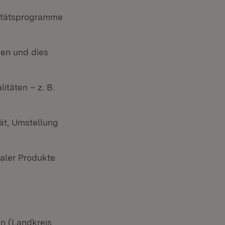
litätsprogramme
den und dies
itäten – z. B.
tät, Umstellung
naler Produkte
en (Landkreis