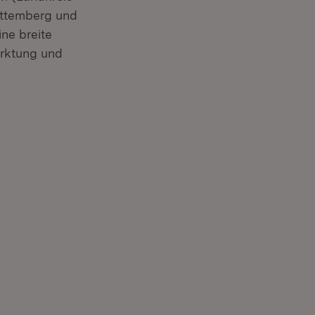
ürttemberg und
ine breite
rktung und
net in neuem Fenster)