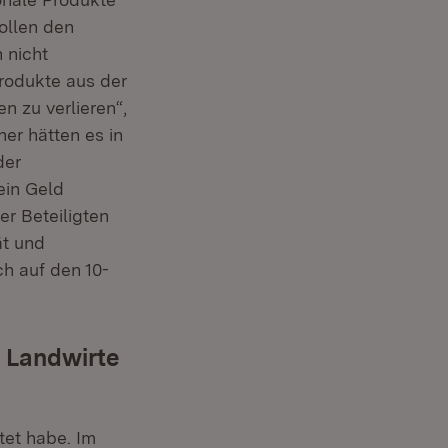
ollen den
 nicht
Produkte aus der
 zu verlieren“,
er hätten es in
der
ein Geld
er Beteiligten
ät und
h auf den 10-
d Landwirte
et habe. Im