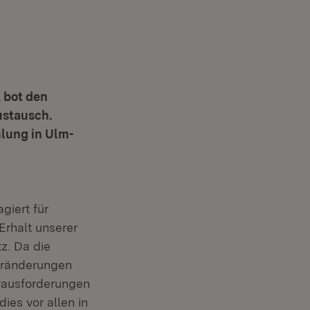
 bot den
ustausch.
mlung in Ulm-
giert für
Erhalt unserer
z. Da die
veränderungen
erausforderungen
dies vor allen in