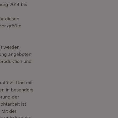
erg 2014 bis
ür diesen
der größte
T) werden
ung angeboten
hproduktion und
rstützt. Und mit
nen in besonders
erung der
chtarbeit ist
 Mit der