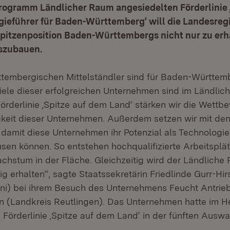
ogramm Ländlicher Raum angesiedelten Förderlinie 
gieführer für Baden-Württemberg‘ will die Landesreg
Spitzenposition Baden-Württembergs nicht nur zu erh
uszubauen.
tembergischen Mittelständler sind für Baden-Württem
Viele dieser erfolgreichen Unternehmen sind im Ländli
Förderlinie ‚Spitze auf dem Land‘ stärken wir die Wettb
gkeit dieser Unternehmen. Außerdem setzen wir mit de
 damit diese Unternehmen ihr Potenzial als Technologie
sen können. So entstehen hochqualifizierte Arbeitsplä
chstum in der Fläche. Gleichzeitig wird der Ländliche
ig erhalten“, sagte Staatssekretärin Friedlinde Gurr-H
uni) bei ihrem Besuch des Unternehmens Feucht Antriebs
 (Landkreis Reutlingen). Das Unternehmen hatte im H
 Förderlinie ‚Spitze auf dem Land‘ in der fünften Ausw