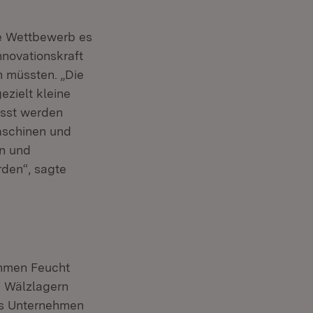
le Wettbewerb es
nnovationskraft
 müssten. „Die
ezielt kleine
usst werden
aschinen und
en und
den“, sagte
ehmen Feucht
n Wälzlagern
as Unternehmen