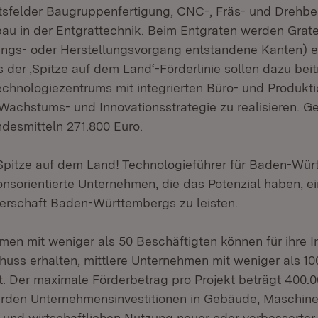
tsfelder Baugruppenfertigung, CNC-, Fräs- und Drehbe
u in der Entgrattechnik. Beim Entgraten werden Grate 
ngs- oder Herstellungsvorgang entstandene Kanten) en
s der ‚Spitze auf dem Land‘-Förderlinie sollen dazu bei
chnologiezentrums mit integrierten Büro- und Produkti
achstums- und Innovationsstrategie zu realisieren. G
ndesmitteln 271.800 Euro.
 ‚Spitze auf dem Land! Technologieführer für Baden-Würt
onsorientierte Unternehmen, die das Potenzial haben, ei
erschaft Baden-Württembergs zu leisten.
en mit weniger als 50 Beschäftigten können für ihre In
huss erhalten, mittlere Unternehmen mit weniger als 10
nt. Der maximale Förderbetrag pro Projekt beträgt 400.0
rden Unternehmensinvestitionen in Gebäude, Maschin
 und wirtschaftlichen Nutzung neuer oder verbesserte