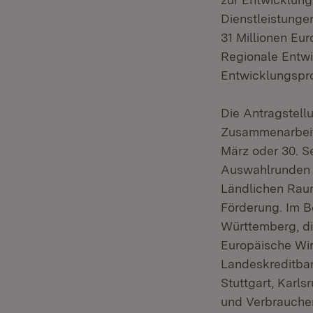
Dienstleistunge
31 Millionen Eu
Regionale Entw
Entwicklungspro
Die Antragstellu
Zusammenarbeit
März oder 30. S
Auswahlrunden i
Ländlichen Raum
Förderung. Im 
Württemberg, di
Europäische Wi
Landeskreditba
Stuttgart, Karl
und Verbrauche