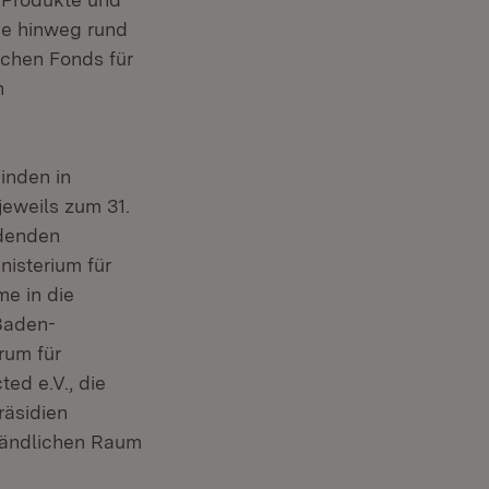
de hinweg rund
schen Fonds für
n
einden in
eweils zum 31.
ndenden
isterium für
e in die
Baden-
rum für
d e.V., die
äsidien
 Ländlichen Raum