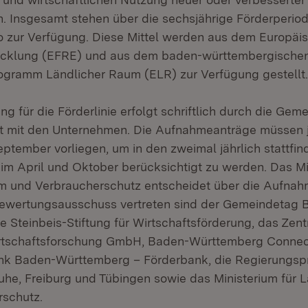
n. Insgesamt stehen über die sechsjährige Förderperio
ro zur Verfügung. Diese Mittel werden aus dem Europäi
icklung (EFRE) und aus dem baden-württembergische
gramm Ländlicher Raum (ELR) zur Verfügung gestellt.
ng für die Förderlinie erfolgt schriftlich durch die Gem
 mit den Unternehmen. Die Aufnahmeanträge müssen j
eptember vorliegen, um in den zweimal jährlich stattfi
m April und Oktober berücksichtigt zu werden. Das Min
 und Verbraucherschutz entscheidet über die Aufnahm
Bewertungsausschuss vertreten sind der Gemeindetag 
e Steinbeis-Stiftung für Wirtschaftsförderung, das Zent
rtschaftsforschung GmbH, Baden-Württemberg Connecte
nk Baden-Württemberg – Förderbank, die Regierungspr
sruhe, Freiburg und Tübingen sowie das Ministerium für
rschutz.