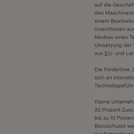
auf die Geschäf
den Maschinenba
einem Bearbeitu
Investitionen au
Neubau eines Te
Umsetzung der W
aus
EU
- und La
Die Förderlinie
sich an innovati
Technologieführ
Kleine Unternehm
20 Prozent Zusc
bis zu 10 Proze
Bezuschusst we
zur Entwicklung