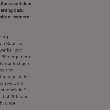
‚Spitze auf dem
ierung dazu
alten, sondern
berg
chen Raum zu
ewerbs- und
n Fördergeldern
führer festigen
tze und
 Raum gestärkt
irsch MdL am
technik in St.
erbst 2015 den
ahlrunde