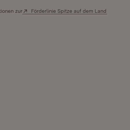
Extern:
(Öffnet i
tionen zur
Förderlinie Spitze auf dem Land