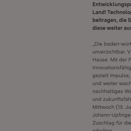
Entwicklungspr
Land! Technolo
beitragen, die 
diese weiter a
„Die baden-würt
unverzichtbar. 
Hause. Mit der 
Innovationsfähi
gezielt Impulse,
und weiter wach
nachhaltiges Wa
und zukunftsfäh
Mittwoch (15. J
Johann-Upfingen
Zuschlag für die
erhalten.