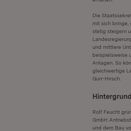
Die Staatssekre
mit sich bringe
stetig steiger
Landesregierung 
und mittlere Un
beispielsweise
Anlagen. So kön
gleichwertige L
Gurr-Hirsch.
Hintergrund
Rolf Feucht gr
GmbH Antriebste
und dem Bau von