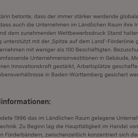
tärin betonte, dass der immer stärker werdende globa
, dass auch die Unternehmen im Ländlichen Raum ihre I
n und dem zunehmenden Wettbewerbsdruck Stand halten
unterstützt mit der ‚Spitze auf dem Land‘-Förderlinie g
ternehmen mit weniger als 100 Beschäftigten. Bezusch
 umfassende Unternehmensinvestitionen in Gebäude, M
nen Innovationskraft gestärkt, Arbeitsplätze geschaff
ebensverhältnisse in Baden-Württemberg gesichert wer
informationen:
ündete 1996 das im Ländlichen Raum gelegene Untern
chnik. Zu Beginn lag die Haupttätigkeit im Handel vo
 Förderbändern, zwischenzeitlich konzentriert sich d