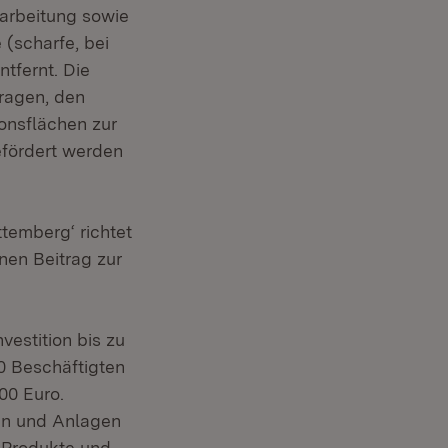
arbeitung sowie
(scharfe, bei
tfernt. Die
tragen, den
onsflächen zur
efördert werden
temberg‘ richtet
nen Beitrag zur
vestition bis zu
0 Beschäftigten
00 Euro.
en und Anlagen
r Produkte und