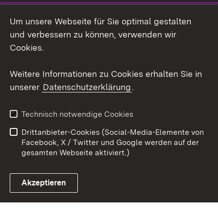
Instagram
Um unsere Webseite für Sie optimal gestalten
Social Wall
und verbessern zu können, verwenden wir
Cookies.
Youtube
Weitere Informationen zu Cookies erhalten Sie in
Zum 
unserer
Datenschutzerklärung
.
Kontakt
Datenschutz
Erklärung zur
Benutzungshinweise
Technisch notwendige Cookies
Barrierefreiheit
Drittanbieter-Cookies (Social-Media-Elemente von
Impressum
Cookies
Facebook, X / Twitter und Google werden auf der
gesamten Webseite aktiviert.)
Akzeptieren
Link zum Landesportal