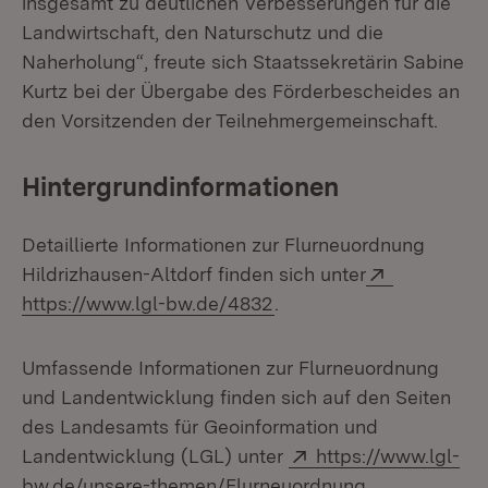
insgesamt zu deutlichen Verbesserungen für die
Landwirtschaft, den Naturschutz und die
Naherholung“, freute sich Staatssekretärin Sabine
Kurtz bei der Übergabe des Förderbescheides an
den Vorsitzenden der Teilnehmergemeinschaft.
Hintergrundinformationen
Detaillierte Informationen zur Flurneuordnung
Extern:
Hildrizhausen-Altdorf finden sich unter
(Öffnet in neuem Fenste
https://www.lgl-bw.de/4832
.
Umfassende Informationen zur Flurneuordnung
und Landentwicklung finden sich auf den Seiten
des Landesamts für Geoinformation und
Extern:
Landentwicklung (LGL) unter
https://www.lgl-
(Öffnet in ne
bw.de/unsere-themen/Flurneuordnung
.