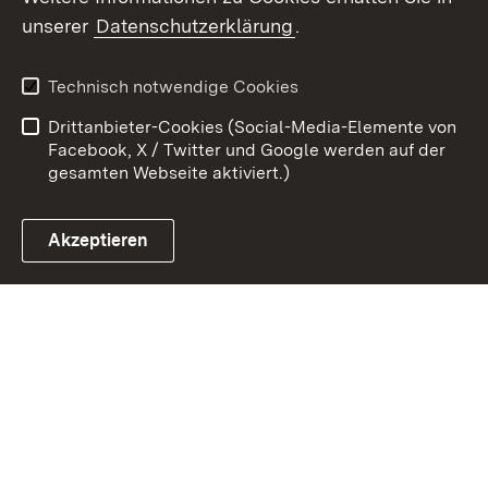
Zum 
unserer
Datenschutzerklärung
.
Kontakt
Datenschutz
Erklärung zur
Benutzungshinweise
Technisch notwendige Cookies
Barrierefreiheit
Drittanbieter-Cookies (Social-Media-Elemente von
Impressum
Cookies
Facebook, X / Twitter und Google werden auf der
gesamten Webseite aktiviert.)
Akzeptieren
Link zum Landesportal