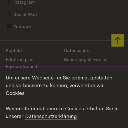
Instagram
Social Wall
Youtube
Zum 
Kontakt
Datenschutz
Erklärung zur
Benutzungshinweise
Barrierefreiheit
Impressum
Cookies
Um unsere Webseite für Sie optimal gestalten
und verbessern zu können, verwenden wir
Cookies.
Link zum Landesportal
Weitere Informationen zu Cookies erhalten Sie in
unserer
Datenschutzerklärung
.