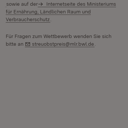
(Öffnet in neuem Fenster)
sowie auf der
Internetseite des Ministeriums
für Ernährung, Ländlichen Raum und
Verbraucherschutz
.
Für Fragen zum Wettbewerb wenden Sie sich
E-Mail:
bitte an
streuobstpreis@mlr.bwl.de
.