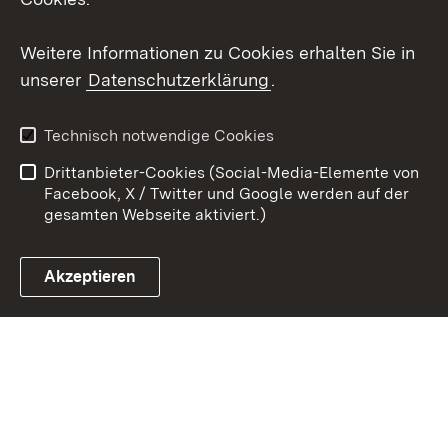
Youtube
Weitere Informationen zu Cookies erhalten Sie in
Zum 
unserer
Datenschutzerklärung
.
Kontakt
Datenschutz
Erklärung zur
Benutzungshinweise
Technisch notwendige Cookies
Barrierefreiheit
Drittanbieter-Cookies (Social-Media-Elemente von
Impressum
Cookies
Facebook, X / Twitter und Google werden auf der
gesamten Webseite aktiviert.)
Akzeptieren
Link zum Landesportal