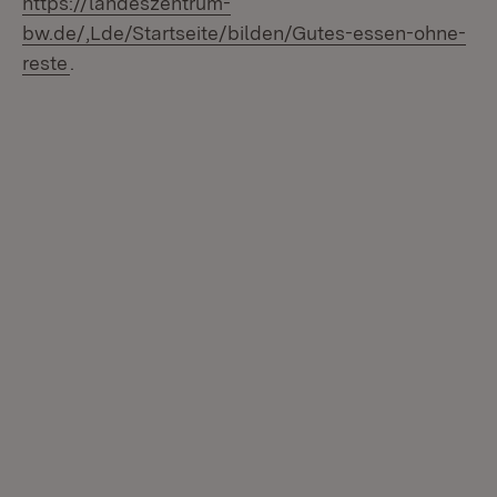
https://landeszentrum-
bw.de/,Lde/Startseite/bilden/Gutes-essen-ohne-
(Öffnet in neuem Fenster)
reste
.