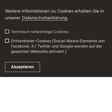
Weitere Informationen zu Cookies erhalten Sie in
Zum 
unserer
Datenschutzerklärung
.
Kontakt
Datenschutz
Erklärung zur
Benutzungshinweise
Technisch notwendige Cookies
Barrierefreiheit
Drittanbieter-Cookies (Social-Media-Elemente von
Impressum
Cookies
Facebook, X / Twitter und Google werden auf der
gesamten Webseite aktiviert.)
Akzeptieren
Link zum Landesportal