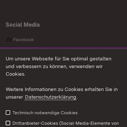
Social Media
Facebook
Instagram
Um unsere Webseite für Sie optimal gestalten
Social Wall
und verbessern zu können, verwenden wir
Cookies.
Youtube
Weitere Informationen zu Cookies erhalten Sie in
Zum 
unserer
Datenschutzerklärung
.
Kontakt
Datenschutz
Erklärung zur
Benutzungshinweise
Technisch notwendige Cookies
Barrierefreiheit
Drittanbieter-Cookies (Social-Media-Elemente von
Impressum
Cookies