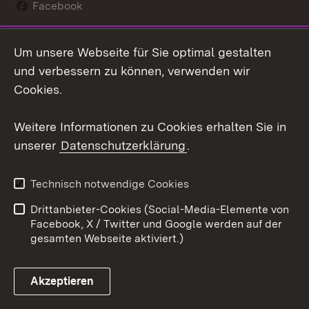
Facebook
Instagram
Um unsere Webseite für Sie optimal gestalten
Social Wall
und verbessern zu können, verwenden wir
Cookies.
Youtube
Weitere Informationen zu Cookies erhalten Sie in
Zum 
unserer
Datenschutzerklärung
.
Kontakt
Datenschutz
Erklärung zur
Benutzungshinweise
Technisch notwendige Cookies
Barrierefreiheit
Drittanbieter-Cookies (Social-Media-Elemente von
Impressum
Cookies
Facebook, X / Twitter und Google werden auf der
gesamten Webseite aktiviert.)
Akzeptieren
Link zum Landesportal