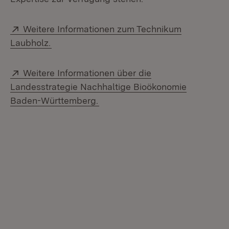
Extern:
Weitere Informationen zum Technikum
(Öffnet in neuem Fenster)
Laubholz.
Extern:
Weitere Informationen über die
Landesstrategie Nachhaltige Bioökonomie
(Öffnet in neuem Fenster)
Baden-Württemberg.