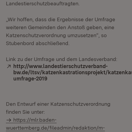
Landestierschutzbeauftragten.
„Wir hoffen, dass die Ergebnisse der Umfrage
weiteren Gemeinden den Anstoß geben, eine
Katzenschutzverordnung umzusetzen“, so
Stubenbord abschließend.
Link zu der Umfrage und dem Landesverband:
Extern:
http://www.landestierschutzverband-
bw.de/ltsv/katzenkastrationsprojekt/katzenkas
umfrage-2019
(Öffnet in neuem Fenster)
Den Entwurf einer Katzenschutzverordnung
finden Sie unter:
https://mlr.baden-
wuerttemberg.de/fileadmin/redaktion/m-