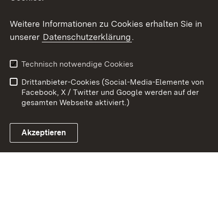
Youtube
Weitere Informationen zu Cookies erhalten Sie in
Zum 
unserer
Datenschutzerklärung
.
Kontakt
Datenschutz
Erklärung zur
Benutzungshinweise
Technisch notwendige Cookies
Barrierefreiheit
Drittanbieter-Cookies (Social-Media-Elemente von
Impressum
Cookies
Facebook, X / Twitter und Google werden auf der
gesamten Webseite aktiviert.)
Akzeptieren
Link zum Landesportal