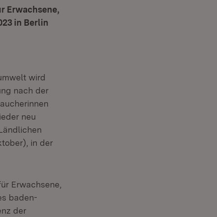
ür Erwachsene,
23 in Berlin
umwelt wird
ung nach der
raucherinnen
ieder neu
 Ländlichen
ober), in der
für Erwachsene,
es baden-
enz der