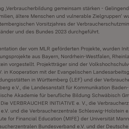
ng ‚Verbraucherbildung gemeinsam stärken - Gelingende
ilien, ältere Menschen und vulnerable Zielgruppen‘ 
embergischen Vorsitzjahres der Verbraucherschutzmin
Länder und des Bundes 2023 durchgeführt.
ntation der vom MLR geförderten Projekte, wurden Init
ungsprojekte aus Bayern, Nordrhein-Westfalen, Rheinl
ein vorgestellt. Projektträger sind der Volkshochschu
. in Kooperation mit der Evangelischen Landesarbeits
ldungsstätten in Württemberg (LEF) und der Verbrauch
erg e.V., die Landesanstalt für Kommunikation Baden
nische Akademie für berufliche Bildung Schwäbisch Gm
Die VERBRAUCHER INITIATIVE e. V., die Verbraucherz
 e.V. und die Verbraucherzentrale Schleswig-Holstein e
ute for Financial Education (MIFE) der Universität Man
aucherzentralen Bundesverband e.V. und der Deutsche