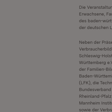
Die Veranstaltu
Erwachsene, Fam
des baden-württ
der deutschen 
Neben der Präse
Verbraucherbild
Schleswig-Holst
Württemberg e.V
der Familien-Bi
Baden-Württemb
(LFK), die Tech
Bundesverband 
Rheinland-Pfalz
Mannheim Instit
sowie der Verbr