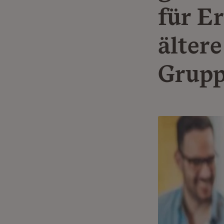
für E
älter
Grupp