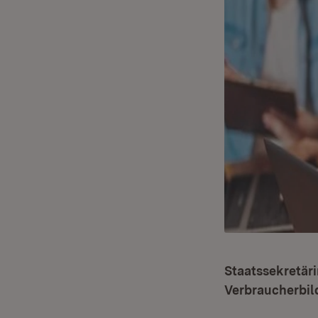
Staatssekretär
Verbraucherbil