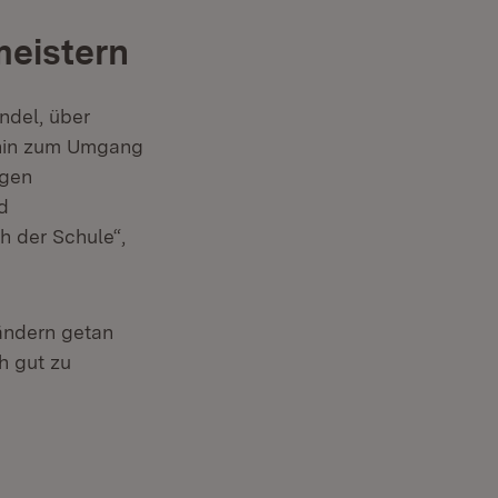
eistern
ndel, über
 hin zum Umgang
lgen
d
h der Schule“,
ländern getan
h gut zu