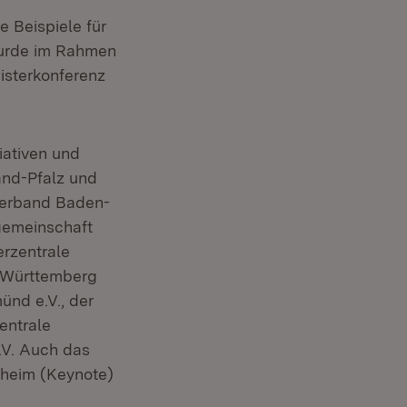
 Beispiele für
wurde im Rahmen
isterkonferenz
iativen und
and-Pfalz und
lverband Baden-
gemeinschaft
erzentrale
-Württemberg
ünd e.V., der
entrale
.V. Auch das
nheim (Keynote)