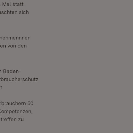
Mal statt.
uschten sich
ilnehmerinnen
nen von den
in Baden-
rbraucherschutz
n
rbrauchern 50
 Kompetenzen,
treffen zu