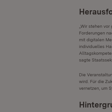
Herausf
„Wir stehen vo
Forderungen nac
mit digitalen M
individuelles Ha
Alltagskompeten
sagte Staatssek
Die Veranstaltun
wird. Für die Zu
vernetzen, um S
Hintergr