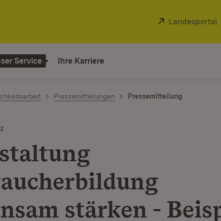
Extern:
Landesportal
ser Service
Ihre Karriere
chkeitsarbeit
Pressemitteilungen
Pressemitteilung
z
staltung
raucherbildung
nsam stärken - Beisp