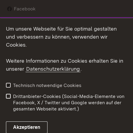
Facebook
Instagram
Um unsere Webseite für Sie optimal gestalten
Social Wall
und verbessern zu können, verwenden wir
Cookies.
Youtube
Weitere Informationen zu Cookies erhalten Sie in
Zum 
unserer
Datenschutzerklärung
.
Kontakt
Datenschutz
Erklärung zur
Benutzungshinweise
Technisch notwendige Cookies
Barrierefreiheit
Drittanbieter-Cookies (Social-Media-Elemente von
Impressum
Cookies
Facebook, X / Twitter und Google werden auf der
gesamten Webseite aktiviert.)
Akzeptieren
Link zum Landesportal