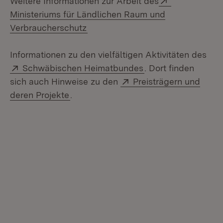
Weitere Informationen zur Arbeit des
Ministeriums für Ländlichen Raum und
(Öffnet in neuem Fenster)
Verbraucherschutz
Informationen zu den vielfältigen Aktivitäten des
Extern:
(Öffnet in neuem Fe
Schwäbischen Heimatbundes
. Dort finden
Extern:
sich auch Hinweise zu den
Preisträgern und
(Öffnet in neuem Fenster)
deren Projekte
.