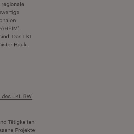
 regionale
hwertige
ionalen
DAHEIM‘.
sind. Das LKL
nister Hauk.
(Öffnet in neuem Fenster)
 des LKL BW
nd Tätigkeiten
ssene Projekte