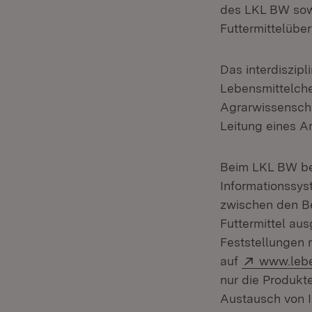
des LKL BW sowi
Futtermittelüb
Das interdiszip
Lebensmittelchem
Agrarwissenschaf
Leitung eines Am
Beim LKL BW be
Informationssy
zwischen den B
Futtermittel au
Feststellungen 
Extern:
auf
www.lebe
nur die Produk
Austausch von 