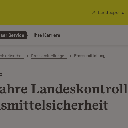
Extern:
Landesportal
ser Service
Ihre Karriere
chkeitsarbeit
Pressemitteilungen
Pressemitteilung
z
Jahre Landeskontrol
smittelsicherheit