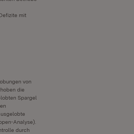
efizite mit
lobungen von
rhoben die
lobten Spargel
nen
ausgelobte
open-Analyse).
trolle durch