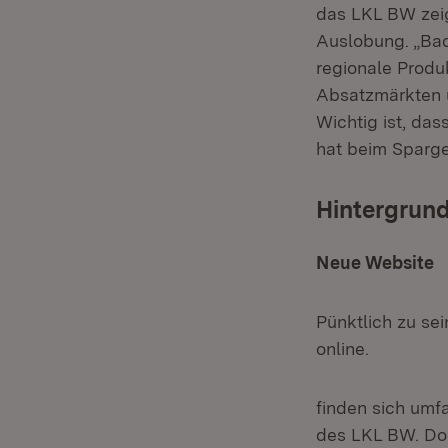
das LKL BW zeig
Auslobung. „Bad
regionale Produ
Absatzmärkten u
Wichtig ist, da
hat beim Spargel
Hintergrund
Neue Website
Pünktlich zu se
online.
finden sich umf
des LKL BW. Dor