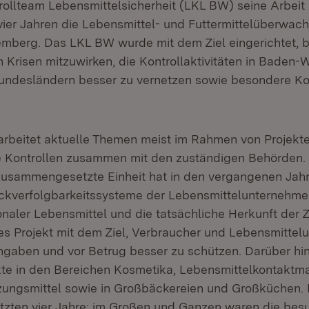
ollteam Lebensmittelsicherheit (LKL BW) seine Arbeit
t vier Jahren die Lebensmittel- und Futtermittelüberw
mberg. Das LKL BW wurde mit dem Ziel eingerichtet, b
 Krisen mitzuwirken, die Kontrollaktivitäten in Baden
undesländern besser zu vernetzen sowie besondere Ko
beitet aktuelle Themen meist im Rahmen von Projekt
 Kontrollen zusammen mit den zuständigen Behörden.
r zusammengesetzte Einheit hat in den vergangenen Jah
kverfolgbarkeitssysteme der Lebensmittelunternehmen
naler Lebensmittel und die tatsächliche Herkunft der Z
es Projekt mit dem Ziel, Verbraucher und Lebensmittel
ngaben und vor Betrug besser zu schützen. Darüber hi
te in den Bereichen Kosmetika, Lebensmittelkontaktmat
ngsmittel sowie in Großbäckereien und Großküchen. 
letzten vier Jahre: im Großen und Ganzen waren die bes