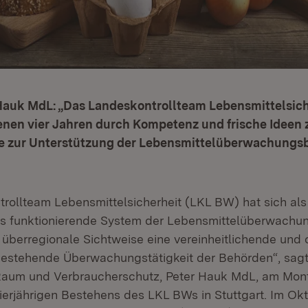
Hauk MdL: „Das Landeskontrollteam Lebensmittelsich
nen vier Jahren durch Kompetenz und frische Ideen 
le zur Unterstützung der Lebensmittelüberwachung
rollteam Lebensmittelsicherheit (LKL BW) hat sich als
das funktionierende System der Lebensmittelüberwachu
e überregionale Sichtweise eine vereinheitlichende und
bestehende Überwachungstätigkeit der Behörden“, sagt
Raum und Verbraucherschutz, Peter Hauk MdL, am Mont
vierjährigen Bestehens des LKL BWs in Stuttgart. Im O