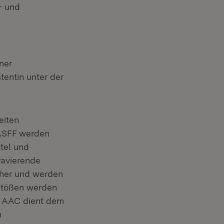
- und
ner
tentin unter der
eiten
ASFF werden
tel und
ravierende
cher und werden
rstößen werden
m AAC dient dem
n