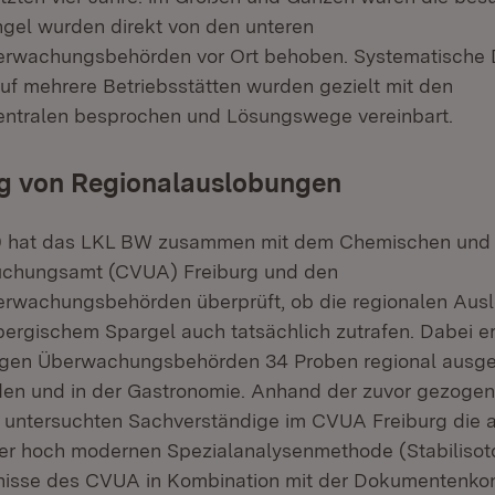
gel wurden direkt von den unteren
rwachungsbehörden vor Ort behoben. Systematische D
f mehrere Betriebsstätten wurden gezielt mit den
ntralen besprochen und Lösungswege vereinbart.
g von Regionalauslobungen
19 hat das LKL BW zusammen mit dem Chemischen und
suchungsamt (CVUA) Freiburg und den
erwachungsbehörden überprüft, ob die regionalen Aus
rgischem Spargel auch tatsächlich zutrafen. Dabei e
digen Überwachungsbehörden 34 Proben regional ausge
den und in der Gastronomie. Anhand der zuvor gezoge
 untersuchten Sachverständige im CVUA Freiburg die 
ner hoch modernen Spezialanalysenmethode (Stabilisot
nisse des CVUA in Kombination mit der Dokumentenkon