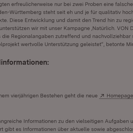
ten erfreulicherweise nur bei zwei Proben eine falsche
en-Württemberg steht seit eh und je für qualitativ hoc
kte. Diese Entwicklung und damit den Trend hin zu reg
nterstützen wir mit unser Kampagne ‚Natürlich. VON 
ss die Regionalangaben zutreffend und nachvollziehbar 
projekt wertvolle Unterstützung geleistet“, betonte Mi
informationen:
Extern:
inem vierjährigen Bestehen geht die neue
Homepage
angreiche Informationen zu den vielseitigen Aufgaben u
t gibt es Informationen über aktuelle sowie abgeschlo