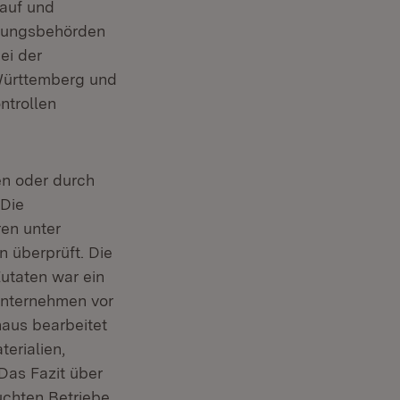
 auf und
achungsbehörden
ei der
-Württemberg und
ntrollen
en oder durch
 Die
ren unter
 überprüft. Die
utaten war ein
unternehmen vor
naus bearbeitet
erialien,
Das Fazit über
uchten Betriebe