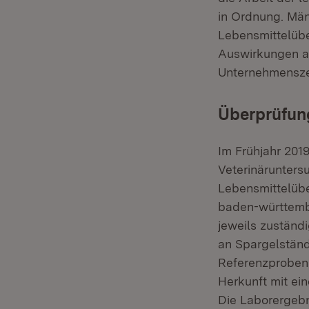
in Ordnung. Män
Lebensmittelübe
Auswirkungen au
Unternehmensze
Überprüfun
Im Frühjahr 20
Veterinärunter
Lebensmittelüb
baden-württembe
jeweils zustän
an Spargelstän
Referenzproben
Herkunft mit ei
Die Laborergeb