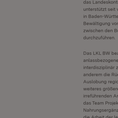
das Landeskontr
unterstützt sei
in Baden-Württe
Bewältigung von
zwischen den B
durchzuführen.
Das LKL BW bear
anlassbezogene
interdisziplinä
anderem die Rüc
Auslobung regio
weiteres größer
irreführenden A
das Team Projek
Nahrungsergänzu
die Arbeit der 