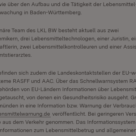
e über den Aufbau und die Tätigkeit der Lebensmittel
erwachung in Baden-Württemberg.
linäre Team des LKL BW besteht aktuell aus zwei
ikern, drei Lebensmitteltechnologen, einer Juristin, ei
tlerin, zwei Lebensmittelkontrolleuren und einer Assis
tstierarztes.
finden sich zudem die Landeskontaktstellen der EU-w
steme RASFF und AAC. Über das Schnellwarnsystem R
ehörden von EU-Ländern Informationen über Lebensmit
sgetauscht, von denen ein Gesundheitsrisiko ausgeht. G
münden in eine Information bzw. Warnung der Verbrau
(Öffnet in neuem Fenster)
nsmittelwarnung.de
veröffentlicht. Bei geringeren Ve
te aus dem Verkehr genommen. Das Informationssyste
Informationen zum Lebensmittelbetrug und allgemeine