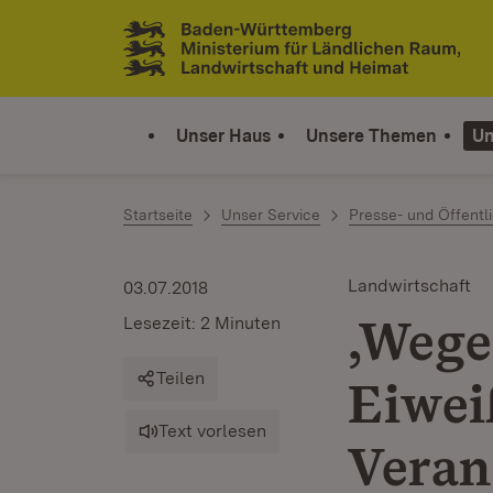
Zum Inhalt springen
Link zur Startseite
Unser Haus
Unsere Themen
Un
Startseite
Unser Service
Presse- und Öffentli
Landwirtschaft
03.07.2018
‚Wege
Lesezeit: 2 Minuten
Teilen
Eiwei
Text vorlesen
Veran