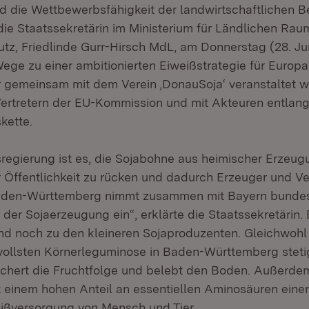
nd die Wettbewerbsfähigkeit der landwirtschaftlichen B
 die Staatssekretärin im Ministerium für Ländlichen Ra
tz, Friedlinde Gurr-Hirsch MdL, am Donnerstag (28. Jun
ege zu einer ambitionierten Eiweißstrategie für Europa‘ 
r gemeinsam mit dem Verein ‚DonauSoja‘ veranstaltet w
ertretern der EU-Kommission und mit Akteuren entlang
kette.
sregierung ist es, die Sojabohne aus heimischer Erzeug
r Öffentlichkeit zu rücken und dadurch Erzeuger und Ve
Baden-Württemberg nimmt zusammen mit Bayern bundes
 der Sojaerzeugung ein“, erklärte die Staatssekretärin.
nd noch zu den kleineren Sojaproduzenten. Gleichwohl 
ollsten Körnerleguminose in Baden-Württemberg steti
chert die Fruchtfolge und belebt den Boden. Außerdem 
t einem hohen Anteil an essentiellen Aminosäuren eine
eißversorgung von Mensch und Tier.