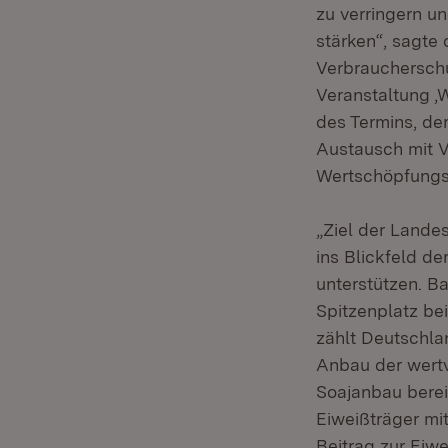
zu verringern u
stärken“, sagte
Verbraucherschu
Veranstaltung ‚W
des Termins, de
Austausch mit V
Wertschöpfungs
„Ziel der Lande
ins Blickfeld de
unterstützen. 
Spitzenplatz bei
zählt Deutschla
Anbau der wertv
Soajanbau berei
Eiweißträger mi
Beitrag zur Eiw