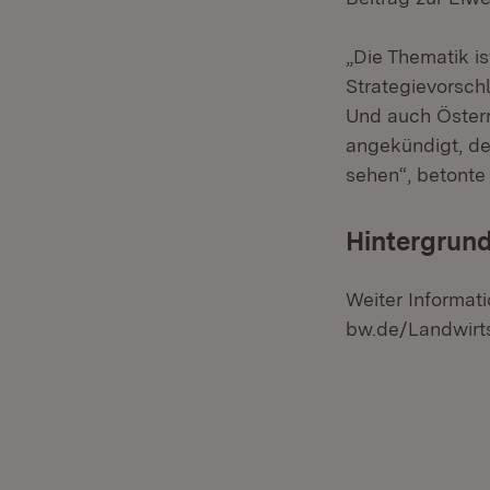
„Die Thematik i
Strategievorsch
Und auch Österr
angekündigt, de
sehen“, betonte 
Hintergrund
Weiter Informat
bw.de/Landwirts