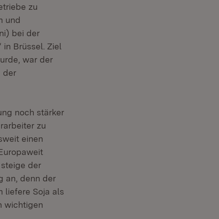
etriebe zu
um und
i) bei der
in Brüssel. Ziel
urde, war der
 der
ung noch stärker
rarbeiter zu
weit einen
 Europaweit
steige der
g an, denn der
liefere Soja als
n wichtigen