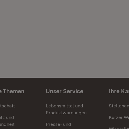
e Themen
Unser Service
Ihre Ka
tschaft
Lebensmittel und
Stellena
Produktwarnungen
utz und
Kurzer W
undheit
Presse- und
Wir stell