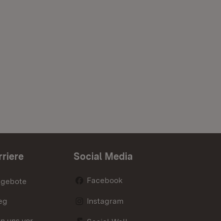
rriere
Social Media
Facebook
ngebote
eg
Instagram
en uns vor