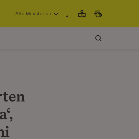
(Öffnet in neuem Fenster)
Alle Ministerien
rten
‘,
ni