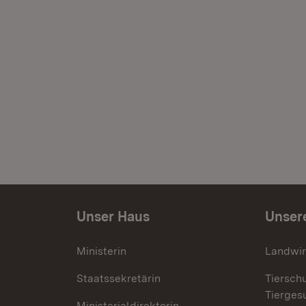
Unser Haus
Unser
Ministerin
Landwir
Staatssekretärin
Tiersch
Tierges
Ministerialdirektorin