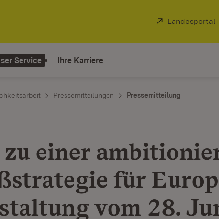
Extern:
Landesportal
ser Service
Ihre Karriere
chkeitsarbeit
Pressemitteilungen
Pressemitteilung
 zu einer ambitionie
ßstrategie für Europa
staltung vom 28. Ju