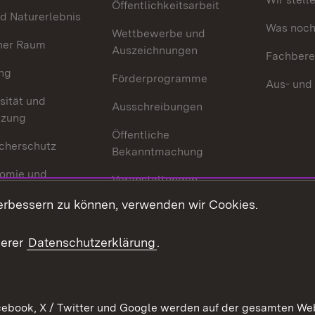
Öffentlichkeitsarbeit
d Naturerlebnis
Was noch 
Wettbewerbe und
her Raum
Auszeichnungen
Fachbere
ng
Förderprogramme
Aus- und
sität und
Ausschreibungen
tzung
Öffentliche
cherschutz
Bekanntmachung
omie und
Veranstaltungen
ion
erbessern zu können, verwenden wir Cookies.
Mediathek
Publikationen
serer
Datenschutzerklärung
.
Kontakt
ebook, X / Twitter und Google werden auf der gesamten Webs