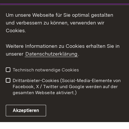
Instagram
Um unsere Webseite für Sie optimal gestalten
Social Wall
und verbessern zu können, verwenden wir
Cookies.
Youtube
Weitere Informationen zu Cookies erhalten Sie in
Zum 
unserer
Datenschutzerklärung
.
Kontakt
Datenschutz
Erklärung zur
Benutzungshinweise
Technisch notwendige Cookies
Barrierefreiheit
Drittanbieter-Cookies (Social-Media-Elemente von
Impressum
Cookies
Facebook, X / Twitter und Google werden auf der
gesamten Webseite aktiviert.)
Akzeptieren
Link zum Landesportal