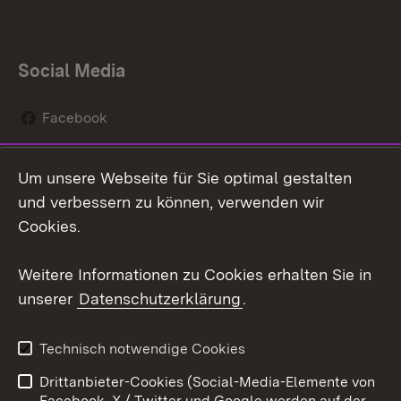
Social Media
Facebook
Instagram
Um unsere Webseite für Sie optimal gestalten
Social Wall
und verbessern zu können, verwenden wir
Cookies.
Youtube
Weitere Informationen zu Cookies erhalten Sie in
Zum 
unserer
Datenschutzerklärung
.
Kontakt
Datenschutz
Erklärung zur
Benutzungshinweise
Technisch notwendige Cookies
Barrierefreiheit
Drittanbieter-Cookies (Social-Media-Elemente von
Impressum
Cookies
Facebook, X / Twitter und Google werden auf der