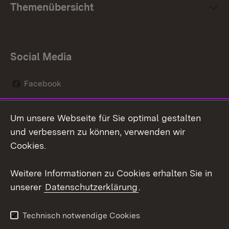
Themenübersicht
Social Media
Facebook
Instagram
Um unsere Webseite für Sie optimal gestalten
Social Wall
und verbessern zu können, verwenden wir
Cookies.
Youtube
Weitere Informationen zu Cookies erhalten Sie in
Zum 
unserer
Datenschutzerklärung
.
Kontakt
Datenschutz
Erklärung zur
Benutzungshinweise
Technisch notwendige Cookies
Barrierefreiheit