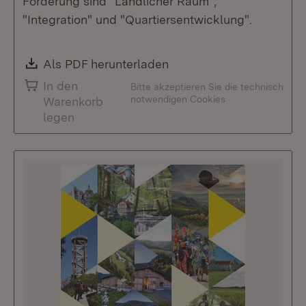
Förderung sind "Ländlicher Raum",
"Integration" und "Quartiersentwicklung".
Download:
Als PDF herunterladen
(Öffnet in neuem Fenste
In den
Bitte akzeptieren Sie die technisch
notwendigen Cookies
Warenkorb
legen