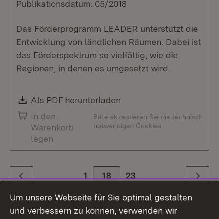
Publikationsdatum: 05/2018
Das Förderprogramm LEADER unterstützt die
Entwicklung von ländlichen Räumen. Dabei ist
das Förderspektrum so vielfältig, wie die
Regionen, in denen es umgesetzt wird.
Download:
Als PDF herunterladen
(Öffnet in neuem Fenste
In den
Bitte akzeptieren Sie die technisch
notwendigen Cookies
Warenkorb
legen
1
Zur Seite
18
23
Zurück
Weiter
Um unsere Webseite für Sie optimal gestalten
und verbessern zu können, verwenden wir