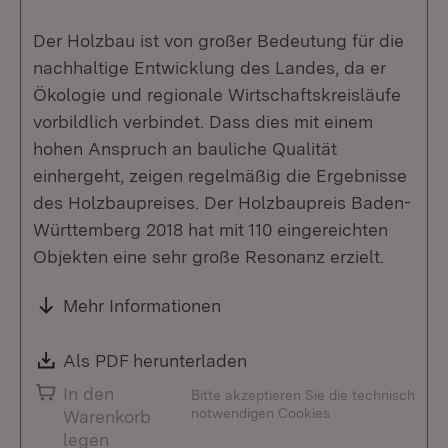
Der Holzbau ist von großer Bedeutung für die
nachhaltige Entwicklung des Landes, da er
Ökologie und regionale Wirtschaftskreisläufe
vorbildlich verbindet. Dass dies mit einem
hohen Anspruch an bauliche Qualität
einhergeht, zeigen regelmäßig die Ergebnisse
des Holzbaupreises. Der Holzbaupreis Baden-
Württemberg 2018 hat mit 110 eingereichten
Objekten eine sehr große Resonanz erzielt.
Mehr Informationen
Download:
Als PDF herunterladen
(Öffnet in neuem Fenste
In den
Bitte akzeptieren Sie die technisch
notwendigen Cookies
Warenkorb
legen