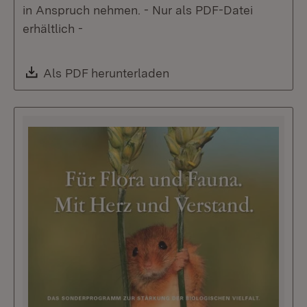
in Anspruch nehmen. - Nur als PDF-Datei
erhältlich -
Download:
Als PDF herunterladen
(Öffnet in neuem Fenste