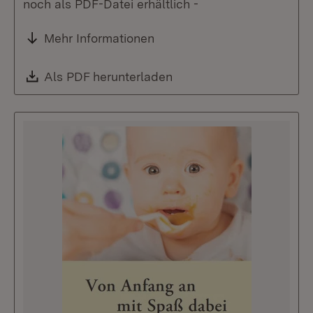
noch als PDF-Datei erhältlich -
Mehr Informationen
Download:
Als PDF herunterladen
(Öffnet in neuem Fenste