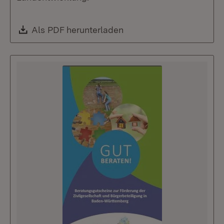
Download:
Als PDF herunterladen
(Öffnet in neuem Fenste