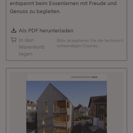
entspannt beim Essenlernen mit Freude und
Genuss zu begleiten.
Download:
Als PDF herunterladen
(Öffnet in neuem Fenste
In den
Bitte akzeptieren Sie die technisch
notwendigen Cookies
Warenkorb
legen