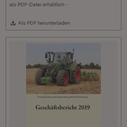
als PDF-Datei erhältlich -
Download:
Als PDF herunterladen
(Öffnet in neuem Fenste