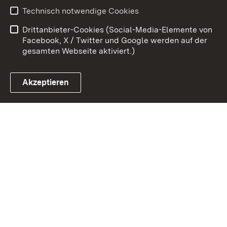
Erklärung zur
Benutzungshinweise
Technisch notwendige Cookies
Barrierefreiheit
Drittanbieter-Cookies (Social-Media-Elemente von
Impressum
Cookies
Facebook, X / Twitter und Google werden auf der
gesamten Webseite aktiviert.)
Akzeptieren
Link zum Landesportal