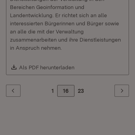
Bereichen Geoinformation und
Landentwicklung. Er richtet sich an alle
interessierten Bürgerinnen und Bürger sowie
an alle die mit der Verwaltung
zusammenarbeiten und ihre Dienstleistungen
in Anspruch nehmen.
Download:
Als PDF herunterladen
(Öffnet in neuem Fenste
1
Zur Seite
16
23
Zurück
Weiter