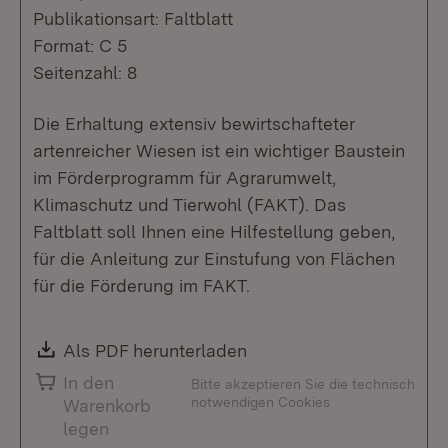
Publikationsart: Faltblatt
Format: C 5
Seitenzahl: 8
Die Erhaltung extensiv bewirtschafteter
artenreicher Wiesen ist ein wichtiger Baustein
im Förderprogramm für Agrarumwelt,
Klimaschutz und Tierwohl (FAKT). Das
Faltblatt soll Ihnen eine Hilfestellung geben,
für die Anleitung zur Einstufung von Flächen
für die Förderung im FAKT.
Download:
Als PDF herunterladen
(Öffnet in neuem Fenste
In den
Bitte akzeptieren Sie die technisch
notwendigen Cookies
Warenkorb
legen