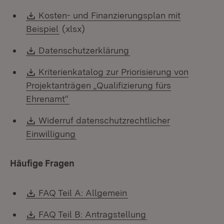
Download:
Kosten- und Finanzierungsplan mit
(Öffnet in neuem Fenster)
Beispiel
(xlsx)
Download:
(Öffnet in neuem Fenst
Datenschutzerklärung
Download:
Kriterienkatalog zur Priorisierung von
Projektanträgen „Qualifizierung fürs
(Öffnet in neuem Fenster)
Ehrenamt“
Download:
Widerruf datenschutzrechtlicher
(Öffnet in neuem Fenster)
Einwilligung
Häufige Fragen
Download:
(Öffnet in neuem Fenste
FAQ Teil A: Allgemein
Download:
(Öffnet in neuem F
FAQ Teil B: Antragstellung