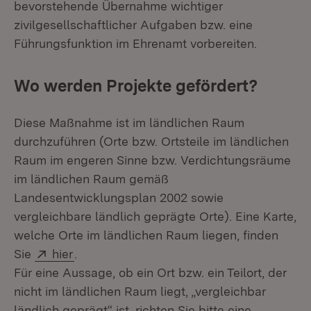
bevorstehende Übernahme wichtiger
zivilgesellschaftlicher Aufgaben bzw. eine
Führungsfunktion im Ehrenamt vorbereiten.
Wo werden Projekte gefördert?
Diese Maßnahme ist im ländlichen Raum
durchzuführen (Orte bzw. Ortsteile im ländlichen
Raum im engeren Sinne bzw. Verdichtungsräume
im ländlichen Raum gemäß
Landesentwicklungsplan 2002 sowie
vergleichbare ländlich geprägte Orte). Eine Karte,
welche Orte im ländlichen Raum liegen, finden
Extern:
(Öffnet in neuem Fenster)
Sie
hier
.
Für eine Aussage, ob ein Ort bzw. ein Teilort, der
nicht im ländlichen Raum liegt, „vergleichbar
ländlich geprägt“ ist, richten Sie bitte eine