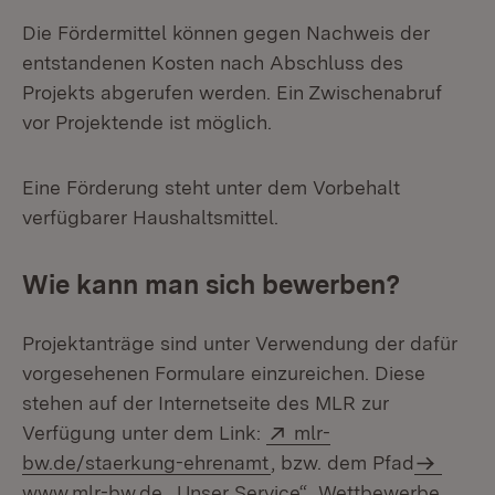
Die Fördermittel können gegen Nachweis der
entstandenen Kosten nach Abschluss des
Projekts abgerufen werden. Ein Zwischenabruf
vor Projektende ist möglich.
Eine Förderung steht unter dem Vorbehalt
verfügbarer Haushaltsmittel.
Wie kann man sich bewerben?
Projektanträge sind unter Verwendung der dafür
vorgesehenen Formulare einzureichen. Diese
stehen auf der Internetseite des MLR zur
Extern:
Verfügung unter dem Link:
mlr-
(Öffnet in neuem Fenster
bw.de/staerkung-ehrenamt
, bzw. dem Pfad
www.mlr-bw.de
„Unser Service“ „Wettbewerbe