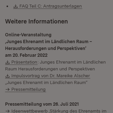
Download:
(Öffnet in neu
FAQ Teil C: Antragsunterlagen
Weitere Informationen
Online-Veranstaltung
‚Junges Ehrenamt im Ländlichen Raum –
Herausforderungen und Perspektiven‘
am 20. Februar 2022
Download:
(Öffnet in neuem Fenster)
Präsentation
: Junges Ehrenamt im Ländlichen
Raum Herausforderungen und Perspektiven
Download:
(Öffnet in
Impulsvortrag von Dr. Mareike Alscher
„Junges Ehrenamt im Ländlichen Raum“
Pressemitteilung
Pressemitteilung vom 26. Juli 2021
Ideenwettbewerb ‚Stärkung des Ehrenamts im