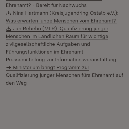
(Öffnet in neuem 
Ehrenamt? - Bereit für Nachwuchs
Download:
Nina Hartmann (Kreisjugendring Ostalb e.V.):
(Öffn
Was erwarten junge Menschen vom Ehrenamt?
Download:
Jan Rebehn (MLR): Qualifizierung junger
Menschen im Ländlichen Raum für wichtige
zivilgesellschaftliche Aufgaben und
(Öffnet in neuem F
Führungsfunktionen im Ehrenamt
Pressemitteilung zur Informationsveranstaltung:
Ministerium bringt Programm zur
Qualifizierung junger Menschen fürs Ehrenamt auf
den Weg