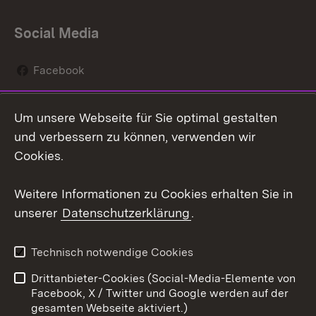
Social Media
Facebook
Instagram
Um unsere Webseite für Sie optimal gestalten
Social Wall
und verbessern zu können, verwenden wir
Cookies.
Youtube
Weitere Informationen zu Cookies erhalten Sie in
Zum 
unserer
Datenschutzerklärung
.
Kontakt
Datenschutz
Erklärung zur
Benutzungshinweise
Technisch notwendige Cookies
Barrierefreiheit
Drittanbieter-Cookies (Social-Media-Elemente von
Impressum
Cookies
Facebook, X / Twitter und Google werden auf der
gesamten Webseite aktiviert.)