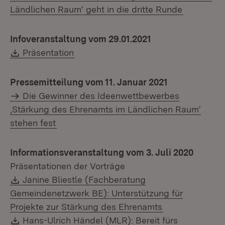
Ländlichen Raum‘ geht in die dritte Runde
Infoveranstaltung vom 29.01.2021
Download:
(Öffnet in neuem Fenster)
Präsentation
Pressemitteilung vom 11. Januar 2021
Die Gewinner des Ideenwettbewerbes
‚Stärkung des Ehrenamts im Ländlichen Raum‘
stehen fest
Informationsveranstaltung vom 3. Juli 2020
Präsentationen der Vorträge
Download:
Janine Bliestle (Fachberatung
Gemeindenetzwerk BE): Unterstützung für
(Öffnet in neu
Projekte zur Stärkung des Ehrenamts
Download:
Hans-Ulrich Händel (MLR): Bereit fürs