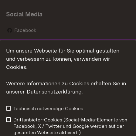
Social Media
Facebook
Instagram
Um unsere Webseite für Sie optimal gestalten
Social Wall
und verbessern zu können, verwenden wir
Cookies.
Youtube
Weitere Informationen zu Cookies erhalten Sie in
Zum 
unserer
Datenschutzerklärung
.
Kontakt
Datenschutz
Erklärung zur
Benutzungshinweise
Technisch notwendige Cookies
Barrierefreiheit
Drittanbieter-Cookies (Social-Media-Elemente von
Impressum
Cookies
Facebook, X / Twitter und Google werden auf der
gesamten Webseite aktiviert.)