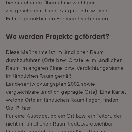
bevorstehende Übernahme wichtiger
zivilgesellschaftlicher Aufgaben bzw. eine
Führungsfunktion im Ehrenamt vorbereiten.
Wo werden Projekte gefördert?
Diese Maßnahme ist im ländlichen Raum
durchzuführen (Orte bzw. Ortsteile im ländlichen
Raum im engeren Sinne bzw. Verdichtungsräume
im ländlichen Raum gemäß
Landesentwicklungsplan 2002 sowie
vergleichbare ländlich geprägte Orte). Eine Karte,
welche Orte im ländlichen Raum liegen, finden
Extern:
(Öffnet in neuem Fenster)
Sie
hier
.
Für eine Aussage, ob ein Ort bzw. ein Teilort, der
nicht im ländlichen Raum liegt, „vergleichbar
ländlich geprägt“ ist, richten Sie bitte eine