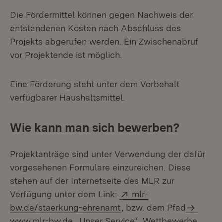
Die Fördermittel können gegen Nachweis der
entstandenen Kosten nach Abschluss des
Projekts abgerufen werden. Ein Zwischenabruf
vor Projektende ist möglich.
Eine Förderung steht unter dem Vorbehalt
verfügbarer Haushaltsmittel.
Wie kann man sich bewerben?
Projektanträge sind unter Verwendung der dafür
vorgesehenen Formulare einzureichen. Diese
stehen auf der Internetseite des MLR zur
Extern:
Verfügung unter dem Link:
mlr-
(Öffnet in neuem Fenster
bw.de/staerkung-ehrenamt
, bzw. dem Pfad
www.mlr-bw.de
„Unser Service“ „Wettbewerbe