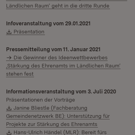
Ländlichen Raum‘ geht in die dritte Runde
Infoveranstaltung vom 29.01.2021
Download:
(Öffnet in neuem Fenster)
Präsentation
Pressemitteilung vom 11. Januar 2021
Die Gewinner des Ideenwettbewerbes
‚Stärkung des Ehrenamts im Ländlichen Raum‘
stehen fest
Informationsveranstaltung vom 3. Juli 2020
Präsentationen der Vorträge
Download:
Janine Bliestle (Fachberatung
Gemeindenetzwerk BE): Unterstützung für
(Öffnet in neu
Projekte zur Stärkung des Ehrenamts
Download:
Hans-Ulrich Händel (MLR): Bereit fürs