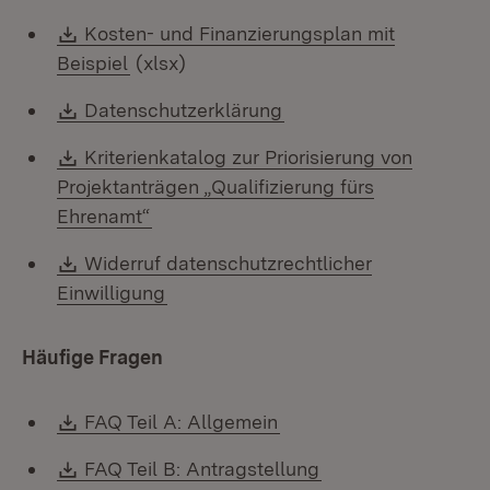
Download:
Kosten- und Finanzierungsplan mit
(Öffnet in neuem Fenster)
Beispiel
(xlsx)
Download:
(Öffnet in neuem Fenst
Datenschutzerklärung
Download:
Kriterienkatalog zur Priorisierung von
Projektanträgen „Qualifizierung fürs
(Öffnet in neuem Fenster)
Ehrenamt“
Download:
Widerruf datenschutzrechtlicher
(Öffnet in neuem Fenster)
Einwilligung
Häufige Fragen
Download:
(Öffnet in neuem Fenste
FAQ Teil A: Allgemein
Download:
(Öffnet in neuem F
FAQ Teil B: Antragstellung