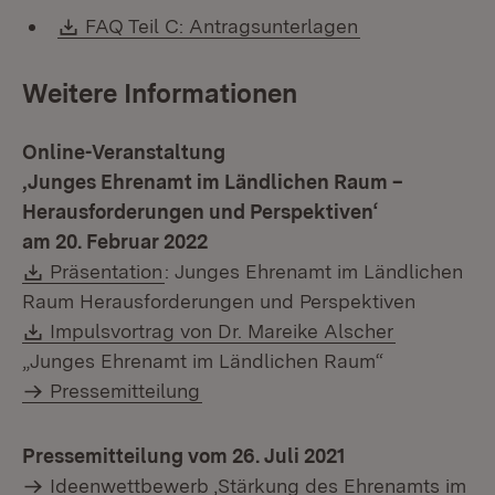
Download:
(Öffnet in neu
FAQ Teil C: Antragsunterlagen
Weitere Informationen
Online-Veranstaltung
‚Junges Ehrenamt im Ländlichen Raum –
Herausforderungen und Perspektiven‘
am 20. Februar 2022
Download:
(Öffnet in neuem Fenster)
Präsentation
: Junges Ehrenamt im Ländlichen
Raum Herausforderungen und Perspektiven
Download:
(Öffnet in
Impulsvortrag von Dr. Mareike Alscher
„Junges Ehrenamt im Ländlichen Raum“
Pressemitteilung
Pressemitteilung vom 26. Juli 2021
Ideenwettbewerb ‚Stärkung des Ehrenamts im