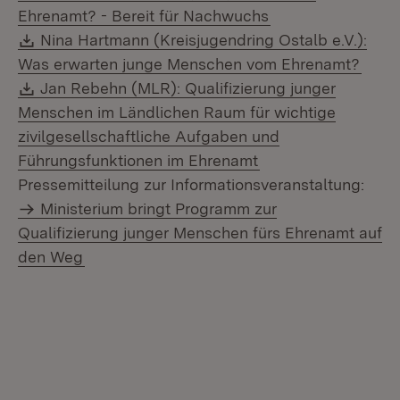
(Öffnet in neuem 
Ehrenamt? - Bereit für Nachwuchs
Download:
Nina Hartmann (Kreisjugendring Ostalb e.V.):
(Öffn
Was erwarten junge Menschen vom Ehrenamt?
Download:
Jan Rebehn (MLR): Qualifizierung junger
Menschen im Ländlichen Raum für wichtige
zivilgesellschaftliche Aufgaben und
(Öffnet in neuem F
Führungsfunktionen im Ehrenamt
Pressemitteilung zur Informationsveranstaltung:
Ministerium bringt Programm zur
Qualifizierung junger Menschen fürs Ehrenamt auf
den Weg