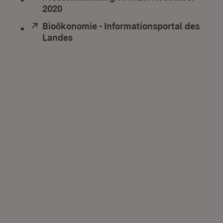
2020
(Öffnet in neuem Fenster)
Extern:
Bioökonomie - Informationsportal des
Landes
(Öffnet in neuem Fenster)