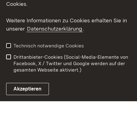
Cookies.
Youtube
Weitere Informationen zu Cookies erhalten Sie in
Zum 
unserer
Datenschutzerklärung
.
Kontakt
Datenschutz
Erklärung zur
Benutzungshinweise
Technisch notwendige Cookies
Barrierefreiheit
Drittanbieter-Cookies (Social-Media-Elemente von
Impressum
Cookies
Facebook, X / Twitter und Google werden auf der
gesamten Webseite aktiviert.)
Akzeptieren
Link zum Landesportal