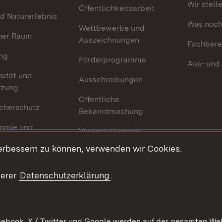
Wir stell
Öffentlichkeitsarbeit
d Naturerlebnis
Was noch 
Wettbewerbe und
her Raum
Auszeichnungen
Fachbere
ng
Förderprogramme
Aus- und
sität und
Ausschreibungen
tzung
Öffentliche
cherschutz
Bekanntmachung
omie und
Veranstaltungen
ion
erbessern zu können, verwenden wir Cookies.
Mediathek
Publikationen
serer
Datenschutzerklärung
.
Kontakt
ebook, X / Twitter und Google werden auf der gesamten Webs