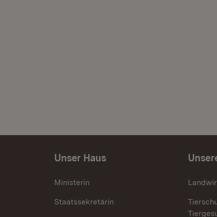
Unser Haus
Unser
Ministerin
Landwir
Staatssekretärin
Tiersch
Tierges