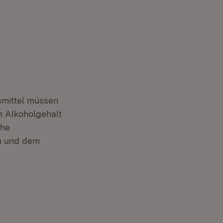
smittel müssen
m Alkoholgehalt
che
um und dem