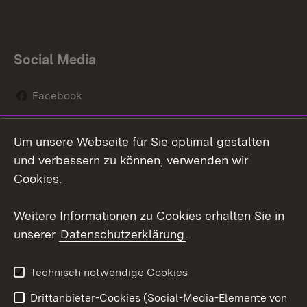
Social Media
Facebook
Instagram
Um unsere Webseite für Sie optimal gestalten
Social Wall
und verbessern zu können, verwenden wir
Cookies.
Youtube
Weitere Informationen zu Cookies erhalten Sie in
Zum 
unserer
Datenschutzerklärung
.
Kontakt
Datenschutz
Erklärung zur
Benutzungshinweise
Technisch notwendige Cookies
Barrierefreiheit
Drittanbieter-Cookies (Social-Media-Elemente von
Impressum
Cookies