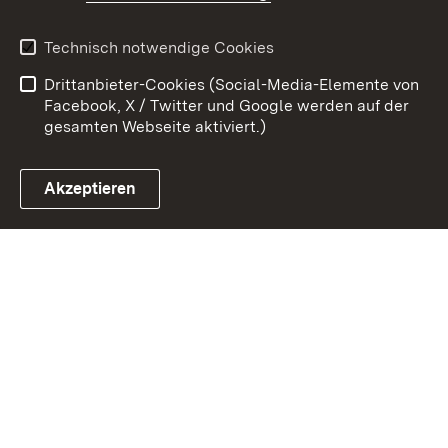
Kontakt
Datenschutz
Erklärung zur
Benutzungshinweise
Technisch notwendige Cookies
Barrierefreiheit
Drittanbieter-Cookies (Social-Media-Elemente von
Impressum
Cookies
Facebook, X / Twitter und Google werden auf der
gesamten Webseite aktiviert.)
Akzeptieren
Link zum Landesportal