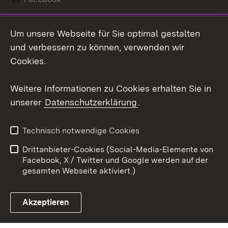
Instagram
Um unsere Webseite für Sie optimal gestalten
Social Wall
und verbessern zu können, verwenden wir
Cookies.
Youtube
Weitere Informationen zu Cookies erhalten Sie in
Zum 
unserer
Datenschutzerklärung
.
Kontakt
Datenschutz
Erklärung zur
Benutzungshinweise
Technisch notwendige Cookies
Barrierefreiheit
Drittanbieter-Cookies (Social-Media-Elemente von
Impressum
Cookies
Facebook, X / Twitter und Google werden auf der
gesamten Webseite aktiviert.)
Akzeptieren
Link zum Landesportal