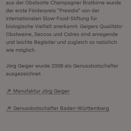
aus der Obstsorte Champagner Bratbirne wurde
der erste Förderpreis "Presidio" von der
internationalen Slow-Food-Stiftung für
biologische Vielfalt anerkannt. Geigers Qualitäts-
Obstweine, Seccos und Cidres sind anregende
und leichte Begleiter und zugleich so natürlich
wie möglich.
Jörg Geiger wurde 2008 als Genussbotschafter
ausgezeichnet.
Extern:
(Öffnet in neuem Fenster
Manufaktur Jörg Geiger
Extern:
(Öffnet 
Genussbotschafter Baden-Württemberg