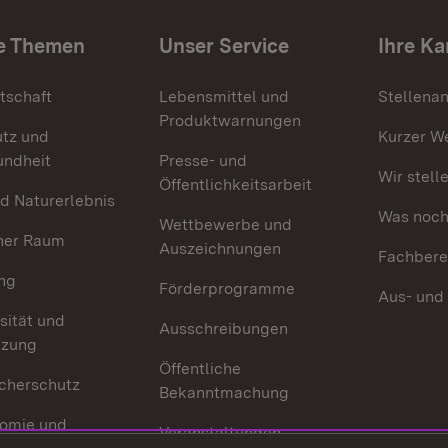
e Themen
Unser Service
Ihre Ka
tschaft
Lebensmittel und
Stellena
Produktwarnungen
utz und
Kurzer W
undheit
Presse- und
Wir stell
Öffentlichkeitsarbeit
d Naturerlebnis
Was noch 
Wettbewerbe und
her Raum
Auszeichnungen
Fachbere
ng
Förderprogramme
Aus- und
sität und
Ausschreibungen
tzung
Öffentliche
cherschutz
Bekanntmachung
omie und
Veranstaltungen