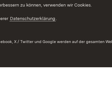
ion
erbessern zu können, verwenden wir Cookies.
Mediathek
Publikationen
serer
Datenschutzerklärung
.
Kontakt
ebook, X / Twitter und Google werden auf der gesamten Webs
Kontakt
Datenschutz
Erklärung zur Barrierefreiheit