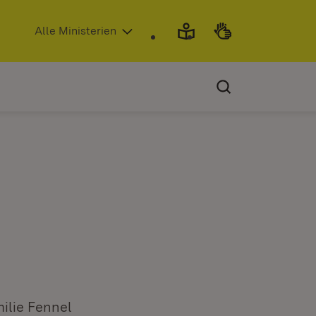
(Öffnet in neuem Fenster)
Alle Ministerien
milie Fennel