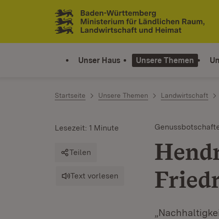
Zum Inhalt springen
Link zur Startseite
Unser Haus
Unsere Themen
Un
Startseite
Unsere Themen
Landwirtschaft
Genussbotschafte
Lesezeit: 1 Minute
Hendr
Teilen
Fried
Text vorlesen
„Nachhaltigkei