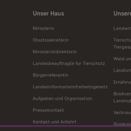
Unser Haus
Unser
Ministerin
Landwir
Staatssekretärin
Tiersch
Tierges
Ministerialdirektorin
Wald un
Landesbeauftragte für Tierschutz
Ländlic
Bürgerreferentin
Ernähru
Landesinformationsfreiheitsgesetz
Biodiver
Aufgaben und Organisation
Landnu
Pressekontakt
Verbrau
Kontakt und Anfahrt
Bioökon